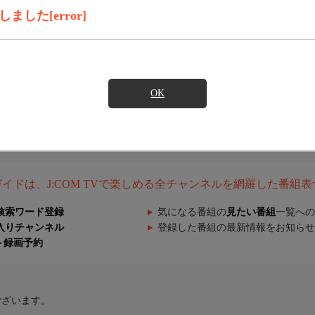
した[error]
OK
組ガイドは、J:COM TVで楽しめる全チャンネルを網羅した番組
検索ワード登録
気になる番組の
見たい番組
一覧への
入りチャンネル
登録した番組の最新情報をお知らせ
ト録画予約
ございます。