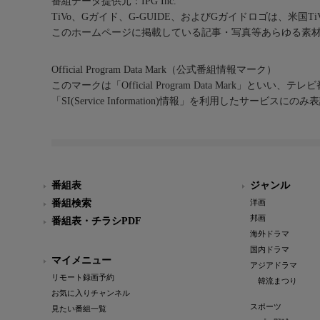
番組データ提供元：IPG Inc.
TiVo、Gガイド、G-GUIDE、およびGガイドロゴは、米国T
このホームページに掲載している記事・写真等あらゆる素
Official Program Data Mark（公式番組情報マーク）
このマークは「Official Program Data Mark」といい
「SI(Service Information)情報」を利用したサービ
番組表
ジャンル
番組検索
洋画
邦画
番組表・チラシPDF
海外ドラマ
国内ドラマ
マイメニュー
アジアドラマ
リモート録画予約
韓流まつり
お気に入りチャンネル
スポーツ
見たい番組一覧