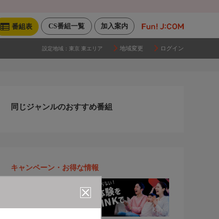
CS番組一覧
加入案内
番組表
地域変更
ログイン
設定地域：
東京 東エリア
同じジャンルのおすすめ番組
キャンペーン・お得な情報