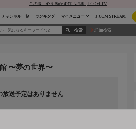
この夏、心を動かす作品特集 | J:COM TV
チャンネル一覧
ランキング
マイメニュー
J:COM STREAM
詳細検索
道館 〜夢の世界〜
の放送予定はありません