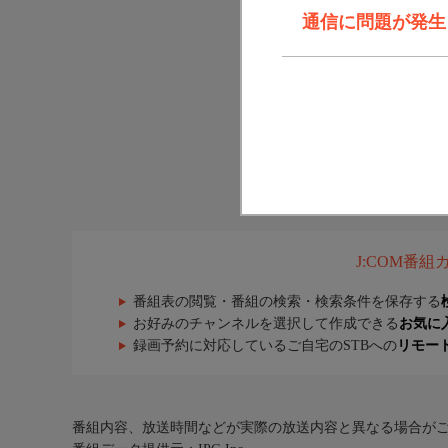
通信に問題が発生しま
J:COM番
番組表の閲覧・番組の検索・検索条件を保存する
お好みのチャンネルを選択して作成できる
お気に
録画予約に対応しているご自宅のSTBへの
リモー
番組内容、放送時間などが実際の放送内容と異なる場合が