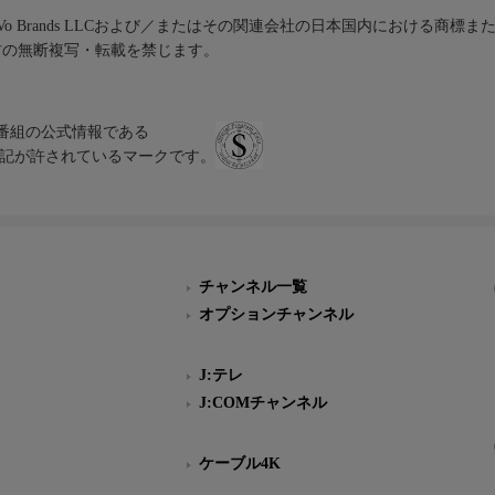
iVo Brands LLCおよび／またはその関連会社の日本国内における商標
材の無断複写・転載を禁じます。
、テレビ番組の公式情報である
スにのみ表記が許されているマークです。
チャンネル一覧
オプションチャンネル
J:テレ
J:COMチャンネル
ケーブル4K