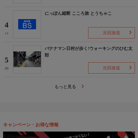
映像について
この番組は、ＢＳテレ東（２Ｋ）放送番組を４Ｋにアップコンバ
にっぽん縦断 こころ旅 とうちゃこ
ートして放送しています。
4
次回放送
(-)
バナナマン日村が歩く!ウォーキングのひむ太
郎
5
次回放送
(8)
もっと見る
キャンペーン・お得な情報