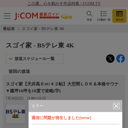
この夏、心を動かす作品特集 | J:COM TV
検索
CS番組一覧
番組表
番組表
スゴイ家 - BSテレ東 4K
スゴイ家 - BSテレ東 4K
放送スケジュール一覧
前回の放送
スゴイ家【天井高６ｍ!４２帖】大空間ＬＤＫ＆本格サウナ
▼建坪10坪を10度で攻略[字]
7月26日(日)
21:00〜21:55
エラー
Ch.171
BSテレ東 4K
通信に問題が発生しました[error]