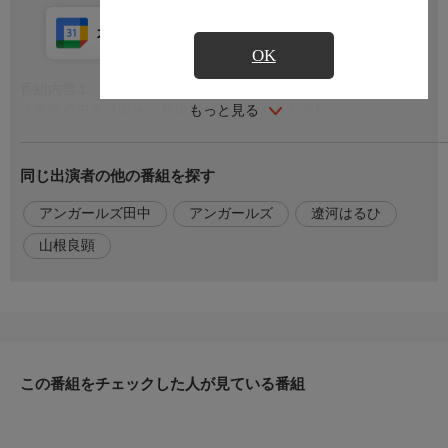
カレンダー登録
アプリ視聴
放送中
OK
番組内容１
もっと見る
千葉県成田市【家族の居場所がたくさんある家】
▼【天井高6ｍ＆42帖】に壁一面の本棚！大空間ＬＤＫ
▼【ピットリビング】心地よいおこもり感
同じ出演者の他の番組を探す
▼【ウォールナット一枚板】テーブルと名作インテリア
▼シーザーストーン天板【II型キッチン】
アンガールズ田中
アンガールズ
遼河はるひ
▼【樹齢150年オリーブ古木】スプリンクラー完備の庭
▼大迫力【120インチ巨大スクリーン】のシアタールーム
山根良顕
▼本格サウナ！【水温10℃】チラー付き水風呂＆外気浴デッキで
ととのう
番組内容２
東京都台東区【斜め壁で広がり！建坪１０坪の家】
▼【建坪10坪】3階建て！内壁を10度傾けた【斜め設計】で弱点
この番組をチェックした人が見ている番組
克服
▼やわらかい光を隅々まで届ける【室内窓】【障子】
▼圧迫感を軽減！【アイアン階段】