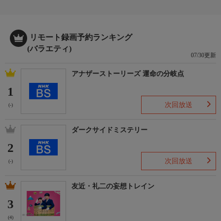
▼淡いピンク色【桜材フローリング】が彩る18帖ＬＤＫ
▼黄色タイルのキッチンは収納たっぷり【引き出しも斜め】
▼【変身家具】アイデア木製安全柵
リモート録画予約ランキング
▼【ホテルライク】洗面室の３ｍ作業台＆大容量収納にも注目
(バラエティ)
07/30更新
番組概要
大学で建築学を学んだ、二級建築士・アンガールズ田中卓志と、
アナザーストーリーズ 運命の分岐点
相方の山根良顕、芸能界屈指の建築好きな遼河はるひがスゴイ家
1
を訪問！
次回放送
家主の家づくりのこだわりから、住んでみてわかった意外な失敗
(-)
点、気になる建築費まで紹介します！
ダークサイドミステリー
出演者
2
二級建築士・田中卓志（アンガールズ）
山根良顕（アンガールズ）
次回放送
(-)
遼河はるひ
友近・礼二の妄想トレイン
ホームページ
3
https://www.bs-tvtokyo.co.jp/sugoie/
(4)