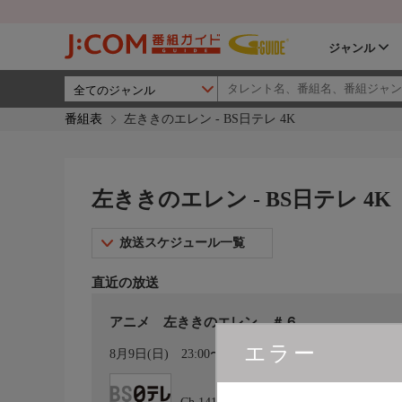
ジャンル
番組表
左ききのエレン - BS日テレ 4K
左ききのエレン - BS日テレ 4K
放送スケジュール一覧
直近の放送
アニメ 左ききのエレン ＃６
エラー
カレンダー登録
8月9日(日)
23:00〜23:30