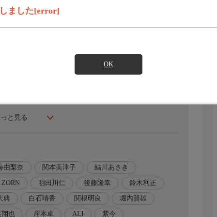
見たい
した[error]
したエレン。エレンが4年生になり卒業制作に取り掛かる
からエレンの話を聞き、自身がモデルとして出演するファッ
ョンショーの主催団体の代表が光一だと知ったエレンは会
OK
グを目にして――。
もっと見る
海由梨奈
関本美津子
結川あさき
ZORN
明田川仁
後藤隆幸
鈴木利正
大典
白石晴香
関根明良
堀内賢雄
葉翔也
岸本卓
ALI
紫今