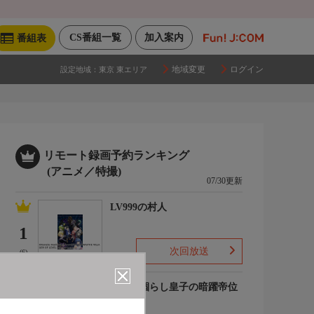
CS番組一覧
加入案内
番組表
地域変更
ログイン
設定地域：
東京 東エリア
リモート録画予約ランキング
(アニメ／特撮)
07/30更新
LV999の村人
1
次回放送
(6)
最強出涸らし皇子の暗躍帝位
争い
2