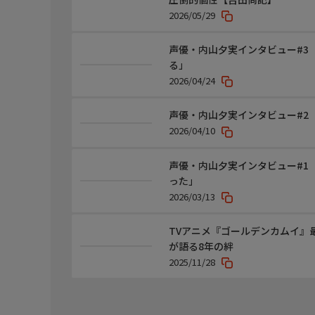
音響監督：明田川仁
2026/05/29
音楽：パソコン音楽クラブ
オープニングテーマ：「FUNKIN' BEAUTIFUL feat.
声優・内山夕実インタビュー#3
エンディングテーマ：「New Walk」紫今
る」
アニメーション制作：音シグナル・エムディ/ Productio
2026/04/24
ホームページ
https://www.bs4.jp/ eren-anime/
声優・内山夕実インタビュー#2
2026/04/10
おことわり
この番組はハイビジョンから４Ｋにアップコンバー
声優・内山夕実インタビュー#1
った」
2026/03/13
TVアニメ『ゴールデンカムイ』
が語る8年の絆
2025/11/28