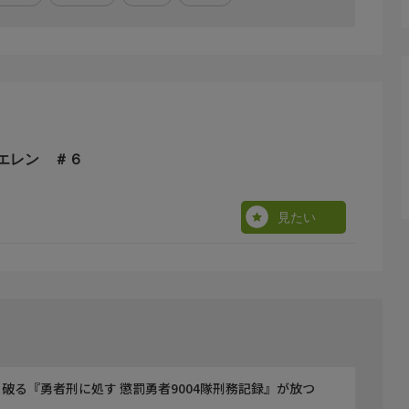
エレン ＃６
見たい
井あかね
破る『勇者刑に処す 懲罰勇者9004隊刑務記録』が放つ