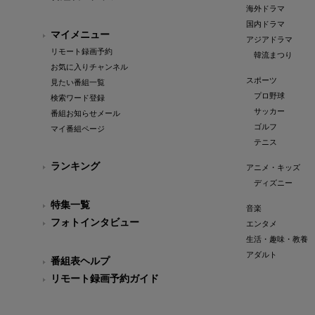
海外ドラマ
国内ドラマ
マイメニュー
アジアドラマ
リモート録画予約
韓流まつり
お気に入りチャンネル
スポーツ
見たい番組一覧
プロ野球
検索ワード登録
サッカー
番組お知らせメール
ゴルフ
マイ番組ページ
テニス
ランキング
アニメ・キッズ
ディズニー
特集一覧
音楽
フォトインタビュー
エンタメ
生活・趣味・教養
アダルト
番組表ヘルプ
リモート録画予約ガイド