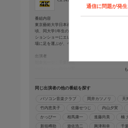
Ch.141
BS日テレ 4K
通信に問題が発生しま
番組内容
東京藝術大学日本画科に現役合格し、奨学金で進学
頃、同大学1年生の岸あかりは日本画科教授・真城
ションショーにエレンを強引に誘う。そのファッシ
場に足を運ぶが、そこで初めてあかりのウォーキン
出演者
朝倉光一ジ：千葉翔也
山岸エレン：内山夕実
神谷雄介：興津和幸
三橋由利奈：天海由梨奈
柳 一：遊佐浩二
同じ出演者の他の番組を探す
流川 俊：新垣樽助
パソコン音楽クラブ
岡井カツノリ
天
冬月慎太郎：堀内賢雄
朱音優子：結川あさき
竹内恵美子
佐藤せつじ
内山夕実
岸あかり：関根明良
かっぴー
相馬康一
進藤尚美
楠 
園宮千晶：白石晴香
園宮万作：楠 大典
新垣樽助
遊佐浩二
興津和幸
千