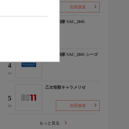
次回放送
(10)
攻殻機動隊 SAC_2045
3
(-)
攻殻機動隊 SAC_2045 シーズ
ン2
4
(-)
乙女怪獣キャラメリゼ
5
次回放送
(7)
もっと見る