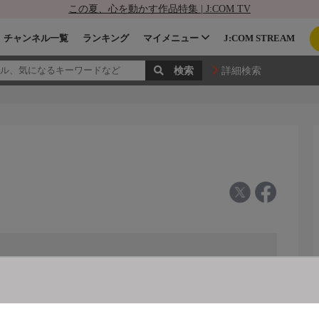
この夏、心を動かす作品特集 | J:COM TV
チャンネル一覧
ランキング
マイメニュー
J:COM STREAM
詳細検索