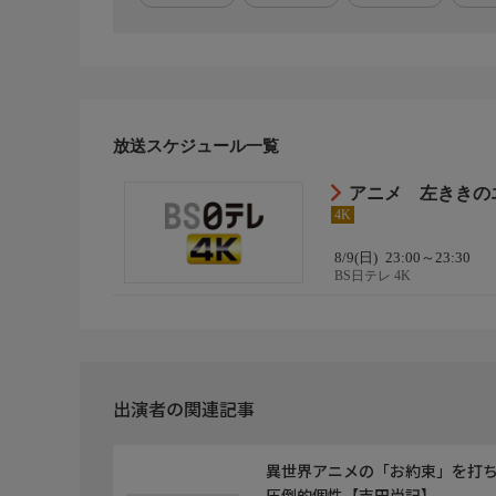
阿藤 豊：進藤尚美
山中昭久：相馬康一
海堂龍太：佐藤せつじ
大日本広告営業：岡井カツノリ
園宮製薬受付：竹内恵美子
放送スケジュール一覧
制作
原作：かっぴー「左ききのエレン」
アニメ 左ききの
監督：鈴木利正
4K
シリーズ構成：岸本卓
アニメーションキャラクター原案：後藤隆幸
8/9(日)
23:00～23:30
BS日テレ 4K
キャラクターデザイン・総作画監督：福地祐香 玉
色彩設計：関本美津子
美術監督：佐藤豪志
美術設定：小幡和寛
プロップデザイン：白石洋
出演者の関連記事
撮影監督：有村駿
編集：増永純一
異世界アニメの「お約束」を打ち
制作
圧倒的個性【吉田尚記】