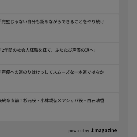
 ZORN」ALI
「完璧じゃない自分も認めながらできることをやり続け
n I.G
「2年間の社会人経験を経て、ふたたび声優の道へ」
トした番組です。
「声優への道のりはけっしてスムーズな一本道ではなか
最終章直前！杉元役・小林親弘×アシㇼパ役・白石晴香
J:magazine!
powered by