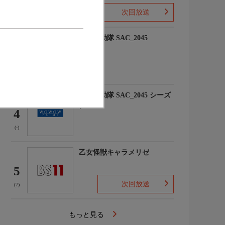
次回放送
(10)
攻殻機動隊 SAC_2045
3
(-)
攻殻機動隊 SAC_2045 シーズ
ン2
4
(-)
乙女怪獣キャラメリゼ
5
次回放送
(7)
もっと見る