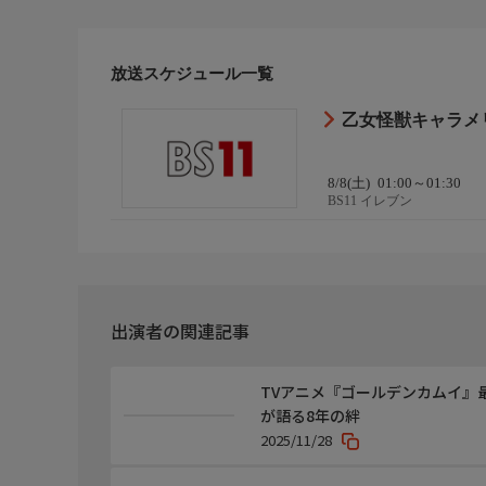
【原作】蒼木スピカ
『乙女怪獣キャラメリゼ』(KADOKAWA「月刊コ
【監督】大峰輝之
放送スケジュール一覧
【シリーズ構成】綾奈ゆにこ
【キャラクターデザイン】中山見都美(NUT)
乙女怪獣キャラメ
【音楽】古橋勇紀
【プロデュース】グッドスマイルフィルム
【アニメーション制作】ライデンフィルム
8/8(土)
01:00～01:30
BS11 イレブン
主題歌
【オープニングテーマ】「乙女怪獣」METANICK
【エンディングテーマ】「オトメノホンキ」HoneyWork
おしらせ
出演者の関連記事
BS11公式WEBサイトでは、みなさまからのメッ
やご感想など、どしどしお寄せください。
TVアニメ『ゴールデンカムイ』
https://www.bs11.jp/anime/otomekaiju/
が語る8年の絆
2025/11/28