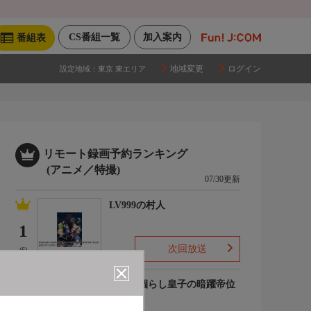
CS番組一覧
加入案内
番組表
地域変更
ログイン
設定地域：
東京 東エリア
リモート録画予約ランキング
(アニメ／特撮)
07/30更新
LV999の村人
1
次回放送
(6)
最強出涸らし皇子の暗躍帝位
争い
2