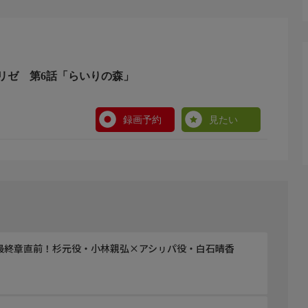
ミックアライブ」連載)
リゼ 第6話「らいりの森」
録画予約
見たい
s feat.ハコニワリリィ
セージを受け付け、公開しております。番組への率直なご意見
最終章直前！杉元役・小林親弘×アシㇼパ役・白石晴香