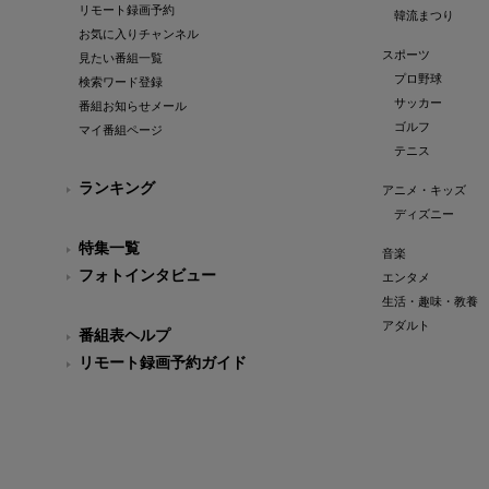
リモート録画予約
韓流まつり
お気に入りチャンネル
スポーツ
見たい番組一覧
プロ野球
検索ワード登録
サッカー
番組お知らせメール
ゴルフ
マイ番組ページ
テニス
ランキング
アニメ・キッズ
ディズニー
特集一覧
音楽
フォトインタビュー
エンタメ
生活・趣味・教養
アダルト
番組表ヘルプ
リモート録画予約ガイド