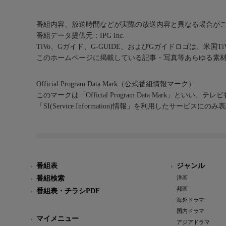
番組内容、放送時間などが実際の放送内容と異なる場合が
番組データ提供元：IPG Inc.
TiVo、Gガイド、G-GUIDE、およびGガイドロゴは、米国T
このホームページに掲載している記事・写真等あらゆる素
Official Program Data Mark（公式番組情報マーク）
このマークは「Official Program Data Mark」といい
「SI(Service Information)情報」を利用したサービ
番組表
ジャンル
番組検索
洋画
邦画
番組表・チラシPDF
海外ドラマ
国内ドラマ
マイメニュー
アジアドラマ