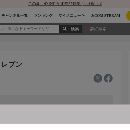
この夏、心を動かす作品特集 | J:COM TV
チャンネル一覧
ランキング
マイメニュー
J:COM STREAM
詳細検索
 イレブン