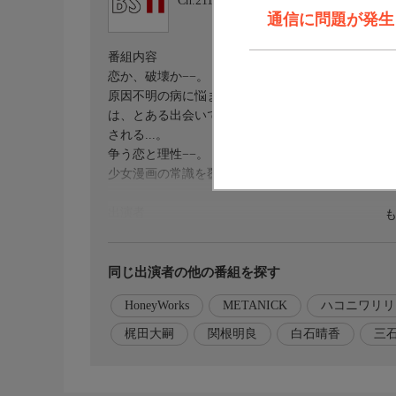
Ch.211
BS11 イレブン
通信に問題が発生しま
番組内容
恋か、破壊か−−。
原因不明の病に悩まされている女子高生・赤石黒絵
は、とある出会いでクラスのモテ男子・南新汰に恋
される...。
争う恋と理性−−。
少女漫画の常識を覆す、衝撃の展開が日本を襲う!!
出演者
【赤石黒絵】千賀光莉
【南新汰】梶田大嗣
【友里真夏】関根明良
同じ出演者の他の番組を探す
【河野来夢】白石晴香
HoneyWorks
METANICK
ハコニワリリ
【赤石凛子】三石琴乃
【響野光太郎】小西克幸
梶田大嗣
関根明良
白石晴香
三
【ジャンボキング】松井恵理子
スタッフ