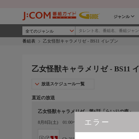
ジャンル
番組表
乙女怪獣キャラメリゼ - BS11 イレブン
乙女怪獣キャラメリゼ - BS11
放送スケジュール一覧
直近の放送
乙女怪獣キャラメリゼ 第6話「らいりの森」
エラー
カレンダー登録
8月8日(土)
01:00〜01:30