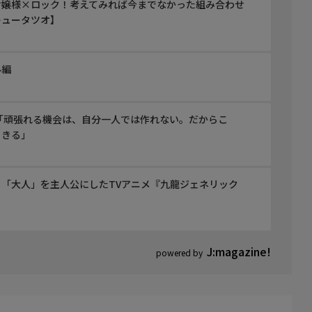
お嬢様×ロック！考えてみれば今までなかった組み合わせ
キュータツオ】
外編
「頑張れる機会は、自分一人では作れない。だからこ
りきる」
「大人」を主人公にしたTVアニメ『九龍ジェネリック
】
J:magazine!
powered by