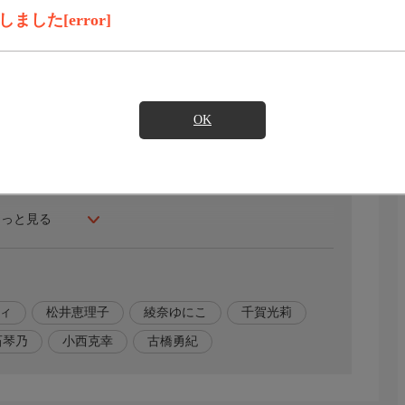
録画予約
見たい
した[error]
(クロエ)。不器用で人との交流を避けて生きてきた彼女
をする。少女が恋心に気づいたとき、眠っていた力が解放
OK
もっと見る
ィ
松井恵理子
綾奈ゆにこ
千賀光莉
石琴乃
小西克幸
古橋勇紀