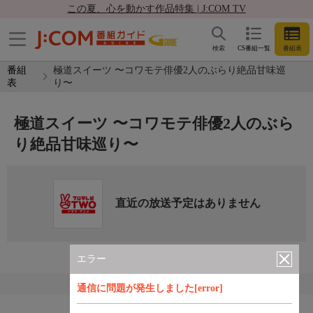
この夏、心を動かす作品特集 | J:COM TV
検索
CS番組一覧
番組表
番組
極道スイーツ 〜コワモテ俳優2人のぶらり絶品甘味巡
表
り〜
極道スイーツ 〜コワモテ俳優2人のぶら
り絶品甘味巡り〜
直近の放送予定はありません
エラー
通信に問題が発生しました[error]