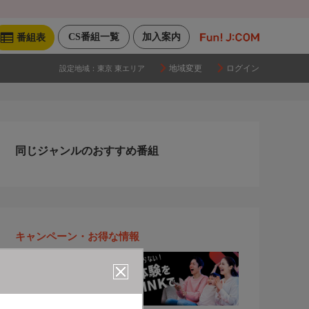
CS番組一覧
加入案内
番組表
地域変更
ログイン
設定地域：
東京 東エリア
同じジャンルのおすすめ番組
キャンペーン・お得な情報