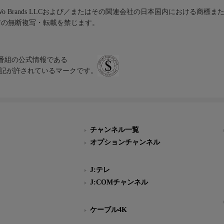
iVo Brands LLCおよび／またはその関連会社の日本国内における商標
材の無断複写・転載を禁じます。
、テレビ番組の公式情報である
スにのみ表記が許されているマークです。
チャンネル一覧
オプションチャンネル
J:テレ
J:COMチャンネル
ケーブル4K