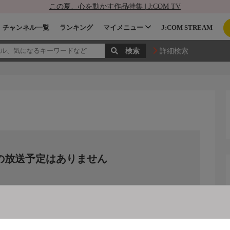
この夏、心を動かす作品特集 | J:COM TV
チャンネル一覧
ランキング
マイメニュー
J:COM STREAM
詳細検索
の放送予定はありません