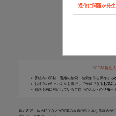
通信に問題が発生しま
J:COM番
番組表の閲覧・番組の検索・検索条件を保存する
お好みのチャンネルを選択して作成できる
お気に
録画予約に対応しているご自宅のSTBへの
リモー
番組内容、放送時間などが実際の放送内容と異なる場合が