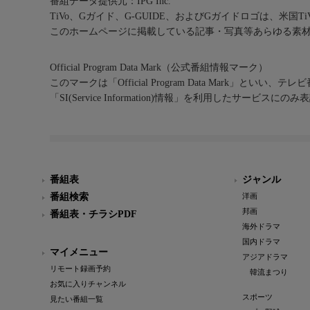
番組データ提供元：IPG Inc.
TiVo、Gガイド、G-GUIDE、およびGガイドロゴは、米国T
このホームページに掲載している記事・写真等あらゆる素
Official Program Data Mark（公式番組情報マーク）
このマークは「Official Program Data Mark」といい
「SI(Service Information)情報」を利用したサービ
番組表
ジャンル
番組検索
洋画
邦画
番組表・チラシPDF
海外ドラマ
国内ドラマ
マイメニュー
アジアドラマ
リモート録画予約
韓流まつり
お気に入りチャンネル
スポーツ
見たい番組一覧