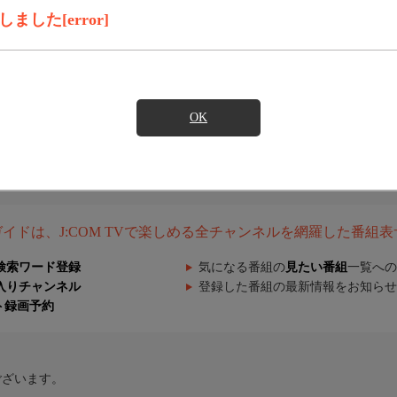
した[error]
OK
組ガイドは、J:COM TVで楽しめる全チャンネルを網羅した番組
検索ワード登録
気になる番組の
見たい番組
一覧への
入りチャンネル
登録した番組の最新情報をお知らせ
ト録画予約
ございます。