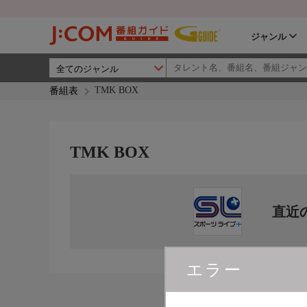
ジャンル
TMK BOX
番組表
TMK BOX
直近
エラー