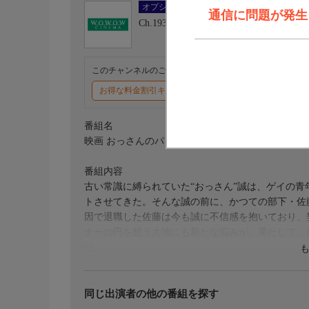
オプション
通信に問題が発生しま
Ch.193
ＷＯＷＯＷシネマ
このチャンネルのご視聴には、オプションチャンネル(有料
お得な料金割引キャンペーン実施中
番組名
映画 おっさんのパンツがなんだっていいじゃないか
番組内容
古い常識に縛られていた“おっさん”誠は、ゲイの
トさせてきた。そんな誠の前に、かつての部下・佐
因で退職した佐藤は今も誠に不信感を抱いており、
ナーの円を想う大地にも新たな悩みが。果たして、
は……。
出演／関連情報
(2025年 日本)
同じ出演者の他の番組を探す
【監督】二宮崇