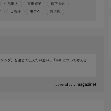
中島颯太
富田靖子
松下由樹
啓介、渡辺哲、曽田陵介、トータス松本、松下由樹、富田
吏
大原梓
東啓介
渡辺哲
ソング』を通じて伝えたい思い...「平和について考える
J:magazine!
powered by