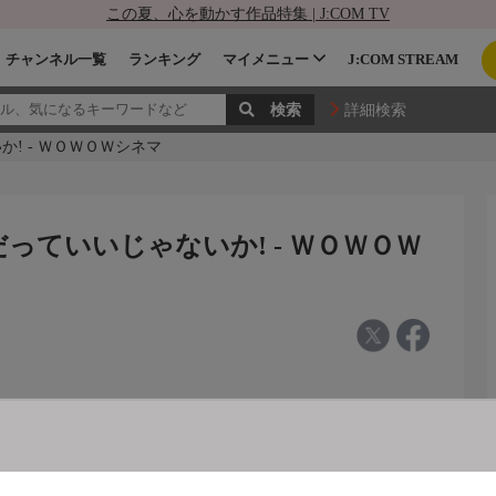
この夏、心を動かす作品特集 | J:COM TV
チャンネル一覧
ランキング
マイメニュー
J:COM STREAM
詳細検索
! - ＷＯＷＯＷシネマ
っていいじゃないか! - ＷＯＷＯＷ
いか！[SS][字]