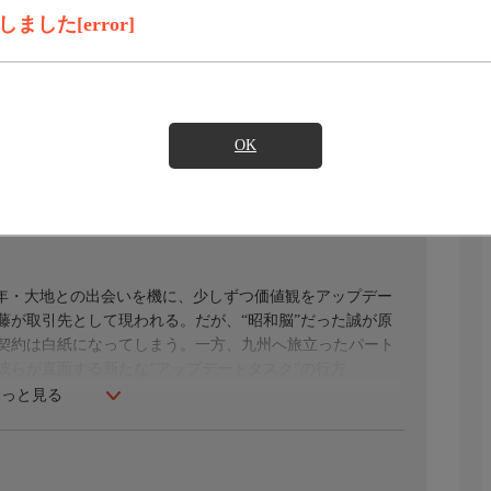
した[error]
録画予約
見たい
)のご契約が必要となります。
OK
!
青年・大地との出会いを機に、少しずつ価値観をアップデー
藤が取引先として現われる。だが、“昭和脳”だった誠が原
契約は白紙になってしまう。一方、九州へ旅立ったパート
彼らが直面する新たな“アップデートタスク”の行方
もっと見る