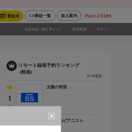
CS番組一覧
加入案内
番組表
地域変更
ログイン
設定地域：
東京 東エリア
リモート録画予約ランキング
(映画)
07/30更新
太陽の帝国
1
(-)
海の上のピアニスト
2