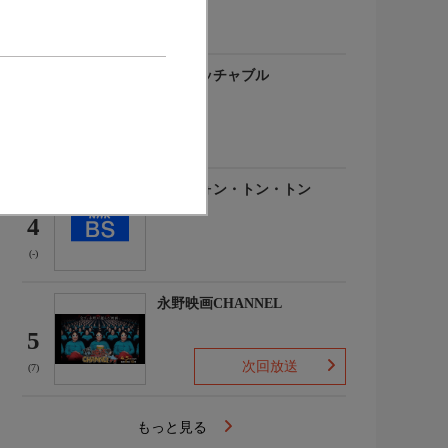
(-)
アンタッチャブル
3
(-)
名犬ウォン・トン・トン
4
(-)
永野映画CHANNEL
5
次回放送
(7)
もっと見る