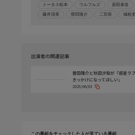
トータス松本
ウルフルズ
原田泰造
【脚本】藤井清美
【出演】原田泰造、中島颯太、城桧吏、大原梓、東
藤井清美
曽田陵介
二宮崇
城桧
靖子
【主題歌】ウルフルズ（「青春」)
【次回放送】9/20(日) 10:00 プライム
出演者の関連記事
曽田陵介と秋田汐梨が『惑星ラブ
きっかけになってほしい」
2025/06/03
この番組をチェックした人が見ている番組