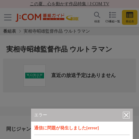
この夏、心を動かす作品特集 | J:COM TV
検索
CS番組一覧
番組表
番組表
実相寺昭雄監督作品 ウルトラマン
実相寺昭雄監督作品 ウルトラマン
直近の放送予定はありません
エラー
通信に問題が発生しました[error]
同じジャンルのおすすめ番組