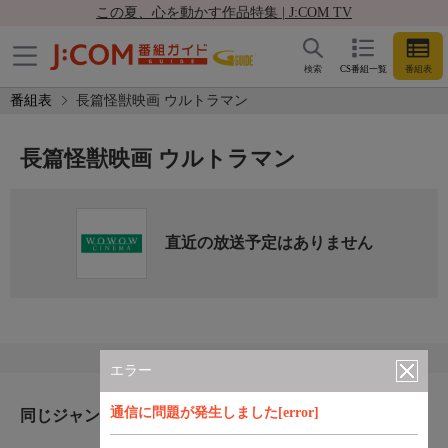
この夏、心を動かす作品特集 | J:COM TV
検索
CS番組一覧
番組表
番組表
長篇怪獣映画 ウルトラマン
長篇怪獣映画 ウルトラマン
直近の放送予定はありません
エラー
通信に問題が発生しました[error]
同じジャンルのおすすめ番組