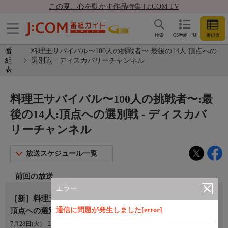
この夏、心を動かす作品特集 | J:COM TV
検索
CS番組一覧
番組表
番
料理王サバイバル〜100人の挑戦者〜:最後の14人:頂点への
組
選別戦 - ディスカバリーチャンネル
表
料理王サバイバル〜100人の挑戦者〜:最
後の14人:頂点への選別戦 - ディスカバ
リーチャンネル
放送スケジュール一覧
前回の放送
エラー
［新］料理王サバイバル〜100人の挑戦者〜：最後の14人：
通信に問題が発生しました[error]
頂点への選別戦（字）
7月28日(火)
23:00〜00:00