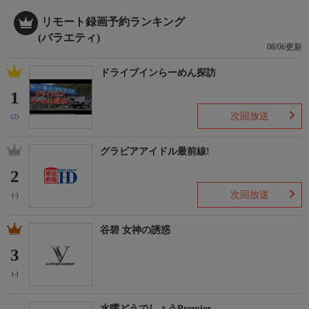
リモート録画予約ランキング
(バラエティ)
08/06更新
ドライブインらーめん探訪
1
次回放送
(2)
グラビアアイドル最前線!
2
次回放送
(-)
谷碧 女神の誘惑
3
(-)
水曜どうでしょうPremier