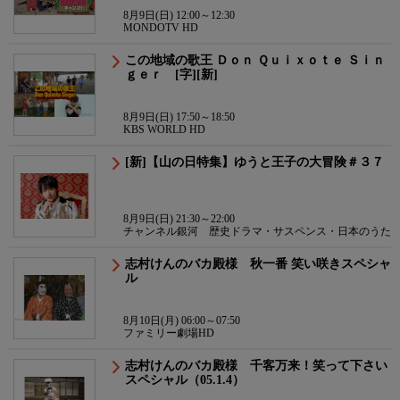
8月9日(日) 12:00～12:30
MONDOTV HD
この地域の歌王 Ｄｏｎ Ｑｕｉｘｏｔｅ Ｓｉｎ
ｇｅｒ [字][新]
8月9日(日) 17:50～18:50
KBS WORLD HD
[新]【山の日特集】ゆうと王子の大冒険＃３７
8月9日(日) 21:30～22:00
チャンネル銀河 歴史ドラマ・サスペンス・日本のうた
志村けんのバカ殿様 秋一番 笑い咲きスペシャ
ル
8月10日(月) 06:00～07:50
ファミリー劇場HD
志村けんのバカ殿様 千客万来！笑って下さい
スペシャル（05.1.4）