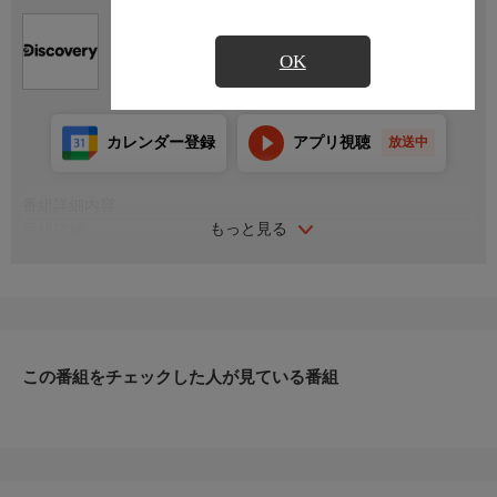
Ch.652
ディスカバリーチャンネル
OK
カレンダー登録
アプリ視聴
放送中
番組詳細内容
もっと見る
番組詳細
司会のテリー・クルーズが、残る14名の料理人全員を招集し、3
つの課題に挑ませる。「豪華ディナー対決」、「ピザ・フェイス
オフ」、そして「夏のポットラックパーティーチーム対決」だ。
審査員のアレックス・グアルナシェリとニック・ディジョバンニ
が、この中からわずか8名の精鋭を選出。彼らは人生を大きく変
えるほどの高額賞金を懸けて、さらなる戦いに挑む！
この番組をチェックした人が見ている番組