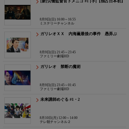
[新]労働監督官ドメニコ #1 [字]【独占日本初】
8月9日(日) 16:00～16:55
ミステリーチャンネル
ガリレオＸＸ 内海薫最後の事件 愚弄ぶ
8月9日(日) 21:45～23:45
ファミリー劇場HD
ガリレオ 禁断の魔術
8月9日(日) 23:45～01:45
ファミリー劇場HD
未来講師めぐる #1・2
8月10日(月) 12:00～14:00
テレ朝チャンネル２