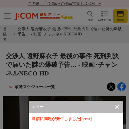
この夏、心を動かす作品特集 | J:COM TV
検索
CS番組一覧
番組表
番
交渉人 遠野麻衣子 最後の事件 死刑判決で届いた謎の爆破
組
予告… - 映画･チャンネルNECO-HD
表
交渉人 遠野麻衣子 最後の事件 死刑判決
で届いた謎の爆破予告… - 映画･チャン
ネルNECO-HD
放送スケジュール一覧
エラー
通信に問題が発生しました[error]