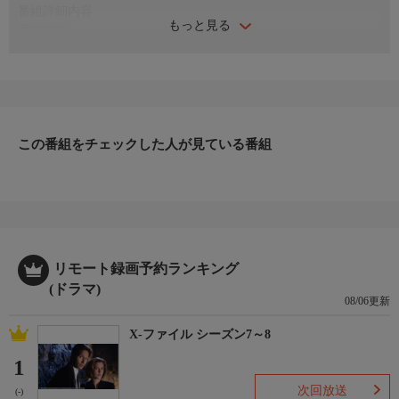
番組詳細内容
もっと見る
番組内容
『死刑判決で届いた謎の爆破予告!! 電車、水上バス…犯人はな
ぜ私を交渉人に!?』
演出：土方政人 出演：若村麻由美 内藤剛志 益岡徹 小木茂
光 寺田農 若杉宏二
麻衣子は左遷先の広報課で、死刑囚・桐生釈放を要求する爆破犯
この番組をチェックした人が見ている番組
からの電話を受け取る。犯人は桐生釈放を拒否すれば大規模爆破
を行うこと、麻衣子とのみ交渉することを宣言する。
リモート録画予約ランキング
(ドラマ)
08/06更新
X-ファイル シーズン7～8
1
次回放送
(-)