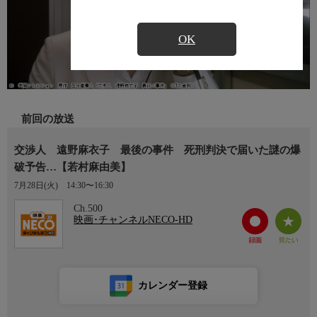
OK
前回の放送
交渉人 遠野麻衣子 最後の事件 死刑判決で届いた謎の爆
破予告…【若村麻由美】
7月28日(火)
14:30〜16:30
Ch.500
映画･チャンネルNECO-HD
カレンダー登録