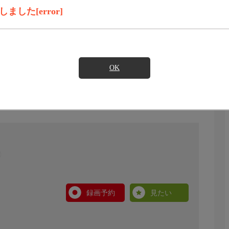
した[error]
OK
録画予約
見たい