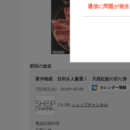
通信に問題が発生しま
前回の放送
富洋物産 目利き人厳選！ 天然紅鮭の切り身
カレンダー登録
7月28日(火)
04:00〜05:00
Ch.200
ショップチャンネル
番組詳細内容
お知らせ