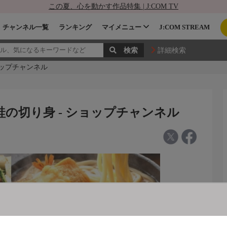
この夏、心を動かす作品特集 | J:COM TV
チャンネル一覧
ランキング
マイメニュー
J:COM STREAM
詳細検索
ョップチャンネル
鮭の切り身 - ショップチャンネル