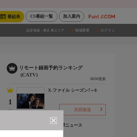
CS番組一覧
加入案内
番組表
地域変更
ログイン
設定地域：
東京 東エリア
リモート録画予約ランキング
(CATV)
08/06更新
X-ファイル シーズン7～8
1
次回放送
(-)
プロ野球ニュース
2