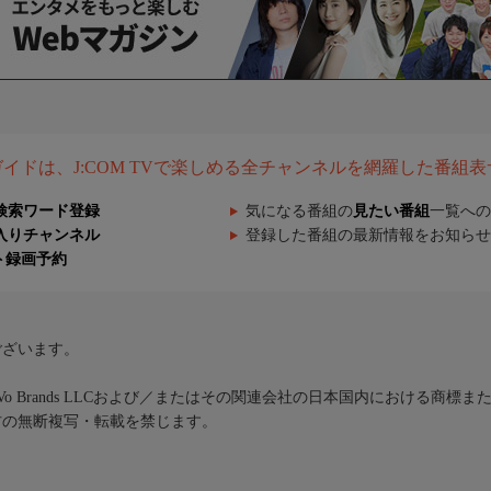
組ガイドは、J:COM TVで楽しめる全チャンネルを網羅した番組
検索ワード登録
気になる番組の
見たい番組
一覧への
入りチャンネル
登録した番組の最新情報をお知らせ
ト録画予約
ございます。
iVo Brands LLCおよび／またはその関連会社の日本国内における商標
材の無断複写・転載を禁じます。