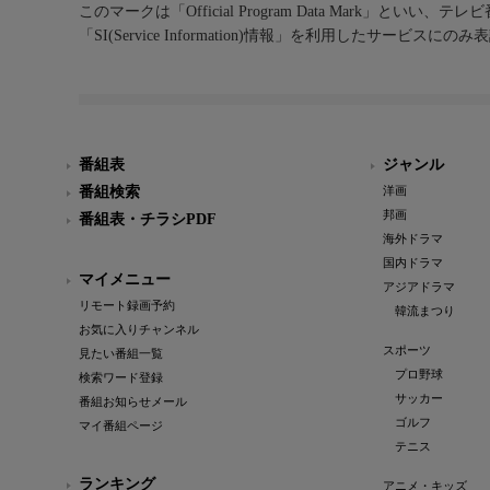
このマークは「Official Program Data Mark」といい
「SI(Service Information)情報」を利用したサービ
番組表
ジャンル
番組検索
洋画
邦画
番組表・チラシPDF
海外ドラマ
国内ドラマ
マイメニュー
アジアドラマ
リモート録画予約
韓流まつり
お気に入りチャンネル
スポーツ
見たい番組一覧
プロ野球
検索ワード登録
サッカー
番組お知らせメール
ゴルフ
マイ番組ページ
テニス
ランキング
アニメ・キッズ