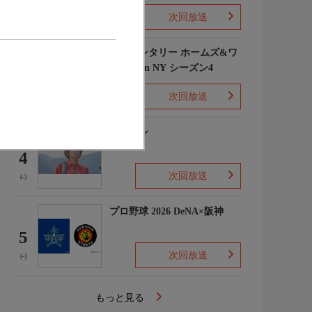
次回放送
(1)
エレメンタリー ホームズ&ワ
トソン in NY シーズン4
3
次回放送
(2)
下山メシ
4
次回放送
(-)
プロ野球 2026 DeNA×阪神
5
次回放送
(-)
もっと見る