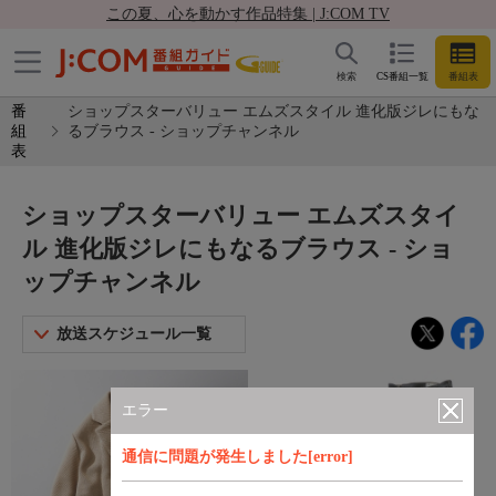
この夏、心を動かす作品特集 | J:COM TV
検索
CS番組一覧
番組表
番
ショップスターバリュー エムズスタイル 進化版ジレにもな
組
るブラウス - ショップチャンネル
表
ショップスターバリュー エムズスタイ
ル 進化版ジレにもなるブラウス - ショ
ップチャンネル
放送スケジュール一覧
エラー
通信に問題が発生しました[error]