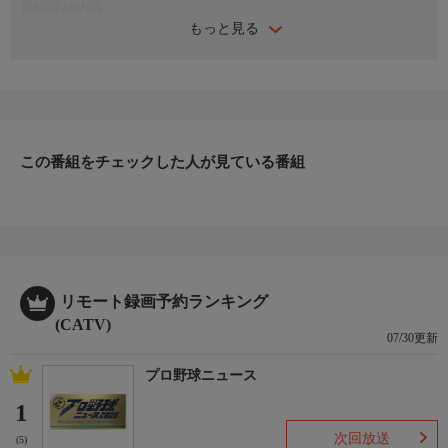
番組詳細内容
もっと見る
お知らせ
日本初のショッピング専門チャンネルとして1996年にスタート。
ファッション、ビューティー、ホームグッズ、グルメなど、バイ
ヤーが厳選した商品を24時間ご紹介。世界中の逸品に出会う喜び
を生放送ならではの臨場感と一緒にお楽しみください。
＊ライブ放送につき、番組および商品内容に変更が生じる場合も
この番組をチェックした人が見ている番組
ございます。
ＨＰ：https://www.shopch.jp
リモート録画予約ランキング
(CATV)
07/30更新
プロ野球ニュース
1
次回放送
(5)