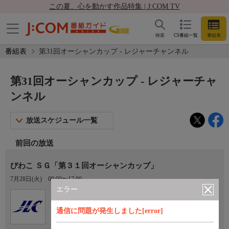
この夏、心を動かす作品特集 | J:COM TV
検索
CS番組一覧
番組表
番組表
第31回オーシャンカップ - レジャーチャンネル
第31回オーシャンカップ - レジャーチャ
ンネル
放送スケジュール一覧
前回の放送
びわこ ＳＧ「第３１回オーシャンカップ」
7月28日(火)
09:00〜17:00
エラー
Ch.922
オプション
レジャーチャンネル
通信に問題が発生しました[error]