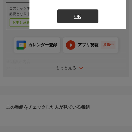
このチャンネルのご視聴には、オプションチャンネル(有料)のご契約が
必要となります。
OK
お申し込みはこちら
ご利用料金はこちら
カレンダー登録
アプリ視聴
放送中
番組詳細内容
もっと見る
おしらせ
（番組内容に関するお問い合わせは）
レジャーチャンネルサービスセンター
０３−４５０３−６５５５
受付時間／１０：００〜１８：００（年中無休）
この番組をチェックした人が見ている番組