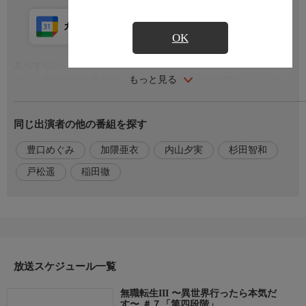
カレンダー登録
アプリ視聴
放送前
OK
あらすじ◇
もっと見る
ラノア魔法大学の卒業式、リニアとプルセナが卒業生として出
席。ナナホシはついに別世界からの物体召喚に成功、ノルンはア
リエルから生徒会に誘われるなど、ルーデウスの周囲の人たちも
同じ出演者の他の番組を探す
次第に次の道へと進んでいく。そんな中、ナナホシがルーデウス
に実験の御礼をしたいと言い…。
豊口めぐみ
加隈亜衣
内山夕実
杉田智和
出演者
戸松遥
稲田徹
【エリス・ボレアス・グレイラット】加隈亜衣
【ギレーヌ・デドルディア】豊口めぐみ
【ニナ・ファリオン】戸松遥
【ガル・ファリオン】稲田徹
【ルーデウス・グレイラット】内山夕実
【前世の男】杉田智和
放送スケジュール一覧
無職転生III 〜異世界行ったら本気だ
す〜 ＃７「第四段階」