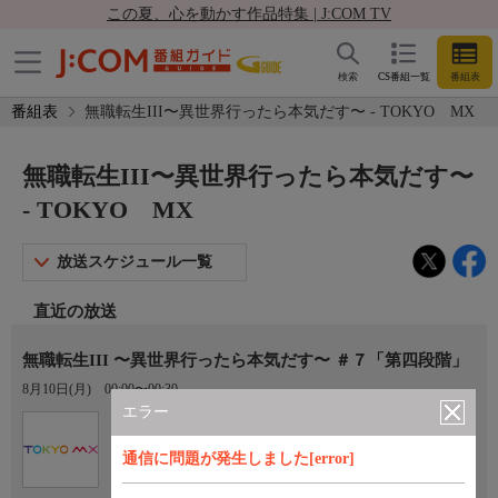
この夏、心を動かす作品特集 | J:COM TV
検索
CS番組一覧
番組表
番組表
無職転生III〜異世界行ったら本気だす〜 - TOKYO MX
無職転生III〜異世界行ったら本気だす〜
- TOKYO MX
放送スケジュール一覧
直近の放送
無職転生III 〜異世界行ったら本気だす〜 ＃７「第四段階」
8月10日(月)
00:00〜00:30
エラー
Ch.9
TOKYO MX
通信に問題が発生しました[error]