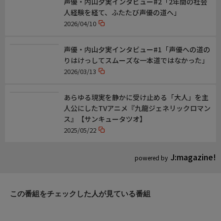
声優・内山夕実インタビュー#2「2年間の社会
人経験を経て、ふたたび声優の道へ」
2026/04/10
声優・内山夕実インタビュー#1「声優への道の
りはけっしてスムーズな一本道ではなかった」
2026/03/13
あらゆる現実を静かに受け止める「大人」を主
人公にしたTVアニメ『九龍ジェネリックロマン
ス』【サンキュータツオ】
2025/05/22
J:magazine!
powered by
この番組をチェックした人が見ている番組