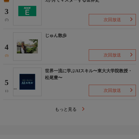
3か月でマスターする世界史
3
次回放送
(7)
じゅん散歩
4
次回放送
(3)
世界一流に学ぶAIスキル〜東大大学院教授・
松尾豊〜
5
次回放送
(-)
もっと見る