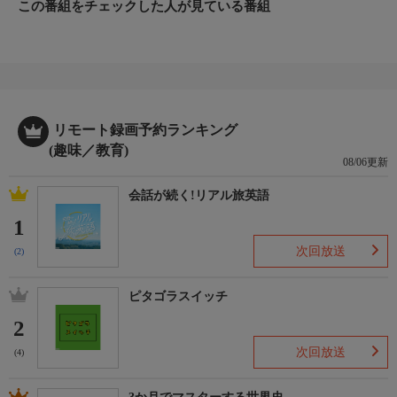
この番組をチェックした人が見ている番組
リモート録画予約ランキング
(趣味／教育)
08/06更新
会話が続く!リアル旅英語
1
次回放送
(2)
ピタゴラスイッチ
2
次回放送
(4)