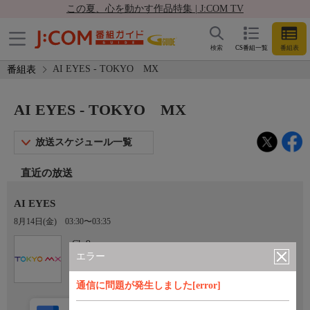
この夏、心を動かす作品特集 | J:COM TV
検索
CS番組一覧
番組表
AI EYES - TOKYO MX
番組表
AI EYES - TOKYO MX
放送スケジュール一覧
直近の放送
AI EYES
8月14日(金)
03:30〜03:35
Ch.9
TOKYO MX
エラー
通信に問題が発生しました[error]