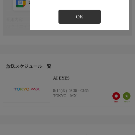
カレンダー登録
アプリ視聴
放送前
OK
番組内容
もっと見る
AIクリエイターが切り拓く、新しい映像表現のショーケース番
組。ドラマ、アニメーション、SF、MVなど、多彩な短編映像作
品を通して、AIという新しい道具で生まれた表現と、その先にあ
るクリエイターたちの発想や挑戦を紹介します。AIが映す人間の
想像力と、AI時代の表現の現在地、その未来をお届けします。
おしらせ
放送スケジュール一覧
【番組ホームページ】https://aieyes.jp/
AI EYES
【X(旧Twitter)】ai_eyes_project
【Instagram】ai_eyes_project
8/14(金)
03:30～03:35
TOKYO MX