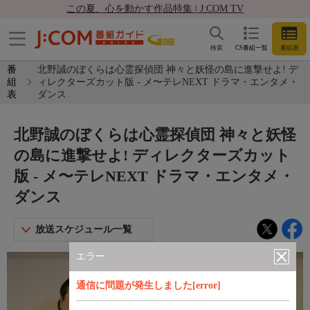
この夏、心を動かす作品特集 | J:COM TV
検索
CS番組一覧
番組表
番
北野誠のぼくらは心霊探偵団 神々と妖怪の島に進撃せよ! デ
組
ィレクターズカット版 - メ〜テレNEXT ドラマ・エンタメ・
表
ダンス
北野誠のぼくらは心霊探偵団 神々と妖怪
の島に進撃せよ! ディレクターズカット
版 - メ〜テレNEXT ドラマ・エンタメ・
ダンス
放送スケジュール一覧
エラー
通信に問題が発生しました[error]