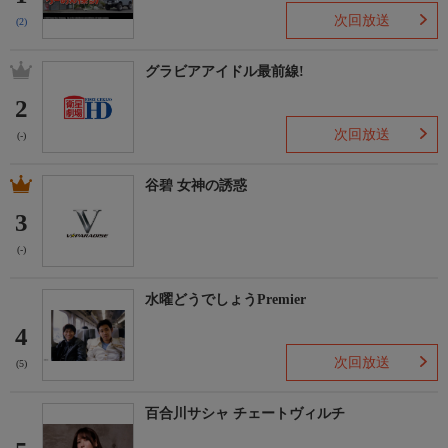
次回放送
(2)
グラビアアイドル最前線!
2
次回放送
(-)
谷碧 女神の誘惑
3
(-)
水曜どうでしょうPremier
4
次回放送
(5)
百合川サシャ チェートヴィルチ