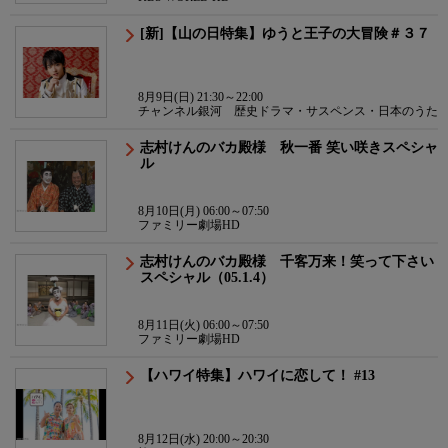
[新]【山の日特集】ゆうと王子の大冒険＃３７
8月9日(日) 21:30～22:00
チャンネル銀河 歴史ドラマ・サスペンス・日本のうた
志村けんのバカ殿様 秋一番 笑い咲きスペシャ
ル
8月10日(月) 06:00～07:50
ファミリー劇場HD
志村けんのバカ殿様 千客万来！笑って下さい
スペシャル（05.1.4）
8月11日(火) 06:00～07:50
ファミリー劇場HD
【ハワイ特集】ハワイに恋して！ #13
8月12日(水) 20:00～20:30