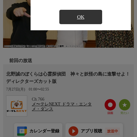
OK
前回の放送
北野誠のぼくらは心霊探偵団 神々と妖怪の島に進撃せよ！
ディレクターズカット版
7月27日(月)
01:00〜02:55
Ch.766
メ〜テレNEXT ドラマ・エンタ
メ・ダンス
カレンダー登録
アプリ視聴
放送中