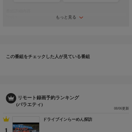
番組詳細内容
もっと見る
詳細１
怪談図書館の桜井館長と団員紅一点の保志乃弓季は、長崎の離
島“壱岐島”に進撃！大小合わせると１０００以上もの神社や祠が
あることなどから“神々が宿る島”とも呼ばれ、最強パワースポッ
トとしても知られているが、触れてはいけないスポットもあり、
全ての神が本当に良いものであるとは限らない…。／北野誠、松
原タニシ（事故物件住みます芸人）、桜井館長（怪談図書館主
この番組をチェックした人が見ている番組
催）、保志乃弓季／１０８分
リモート録画予約ランキング
(バラエティ)
08/06更新
ドライブインらーめん探訪
1