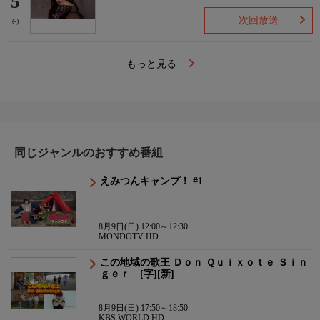
5
次回放送
(-)
もっと見る
同じジャンルのおすすめ番組
えみつんキャンプ！ #1
8月9日(日) 12:00～12:30
MONDOTV HD
この地域の歌王 Ｄｏｎ Ｑｕｉｘｏｔｅ Ｓｉｎ
ｇｅｒ [字][新]
8月9日(日) 17:50～18:50
KBS WORLD HD