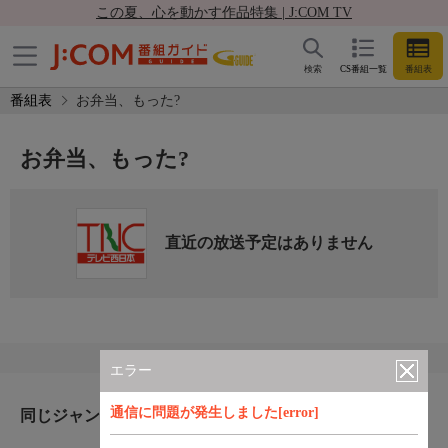
この夏、心を動かす作品特集 | J:COM TV
検索
CS番組一覧
番組表
番組表
お弁当、もった?
お弁当、もった?
直近の放送予定はありません
エラー
通信に問題が発生しました[error]
同じジャンルのおすすめ番組