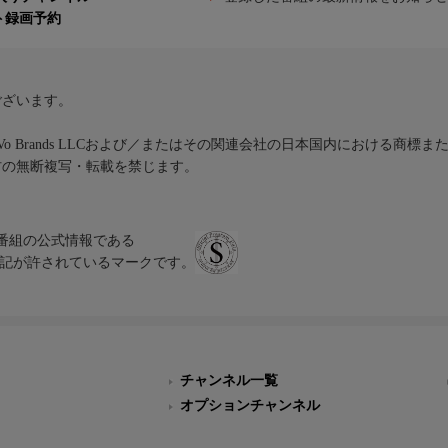
ト録画予約
ございます。
iVo Brands LLCおよび／またはその関連会社の日本国内における商標
材の無断複写・転載を禁じます。
、テレビ番組の公式情報である
スにのみ表記が許されているマークです。
チャンネル一覧
オプションチャンネル