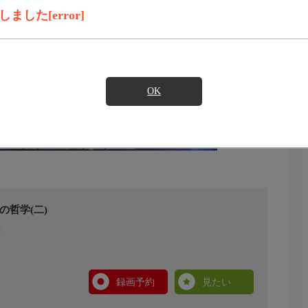
した[error]
OK
の哲学(二)
録画予約
見たい