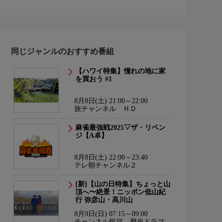
同じジャンルのおすすめ番組
【ハワイ特集】憧れの地に家
を買おう #1
8月8日(土) 21:00～22:00
旅チャンネル ＨＤ
麻雀最強戦2025▽ザ・リベン
ジ【A卓】
8月8日(土) 22:00～23:40
テレ朝チャンネル２
[新]【山の日特集】ちょっと山
頂へ〜絶景！ニッポン低山紀
行 弥彦山・高川山
8月9日(日) 07:15～09:00
チャンネル銀河 歴史ドラマ・