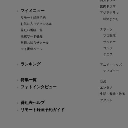
海外ドラマ
国内ドラマ
マイメニュー
アジアドラマ
リモート録画予約
韓流まつり
お気に入りチャンネル
スポーツ
見たい番組一覧
プロ野球
検索ワード登録
サッカー
番組お知らせメール
ゴルフ
マイ番組ページ
テニス
ランキング
アニメ・キッズ
ディズニー
特集一覧
音楽
フォトインタビュー
エンタメ
生活・趣味・教養
アダルト
番組表ヘルプ
リモート録画予約ガイド