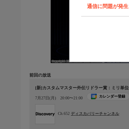
通信に問題が発生しま
前回の放送
[新]カスタムマスター外伝リドラー賞：ミリ単位
カレンダー登録
7月27日(月)
20:00〜21:00
Ch.652
ディスカバリーチャンネル