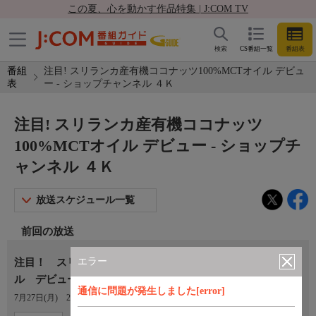
この夏、心を動かす作品特集 | J:COM TV
検索
CS番組一覧
番組表
番組
注目! スリランカ産有機ココナッツ100%MCTオイル デビュ
表
ー - ショップチャンネル ４Ｋ
注目! スリランカ産有機ココナッツ
100%MCTオイル デビュー - ショップチ
ャンネル ４Ｋ
放送スケジュール一覧
前回の放送
エラー
注目！ スリランカ産有機ココナッツ１００％ＭＣＴオイ
ル デビュー
通信に問題が発生しました[error]
7月27日(月)
21:29〜22:00