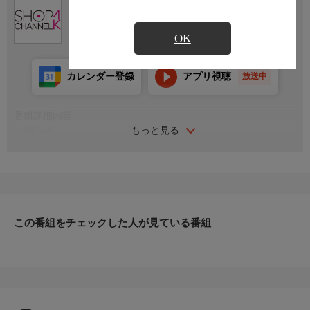
Ch.430
ショップチャンネル ４Ｋ
OK
カレンダー登録
アプリ視聴
放送中
番組詳細内容
もっと見る
お知らせ
日本初のショッピング専門チャンネルとして1996年にスタート。
ファッション、ビューティー、ホームグッズ、グルメなど、バイ
ヤーが厳選した商品を24時間ご紹介。世界中の逸品に出会う喜び
を生放送ならではの臨場感と一緒にお楽しみください。
＊ライブ放送につき、番組および商品内容に変更が生じる場合も
この番組をチェックした人が見ている番組
ございます。
ＨＰ：https://www.shopch.jp