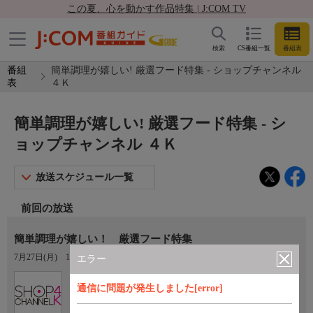
この夏、心を動かす作品特集 | J:COM TV
検索
CS番組一覧
番組表
番組
簡単調理が嬉しい! 厳選フード特集 - ショップチャンネル
表
４Ｋ
簡単調理が嬉しい! 厳選フード特集 - シ
ョップチャンネル ４Ｋ
放送スケジュール一覧
前回の放送
簡単調理が嬉しい！ 厳選フード特集
7月27日(月)
18:00〜19:00
エラー
Ch.430
通信に問題が発生しました[error]
ショップチャンネル ４Ｋ