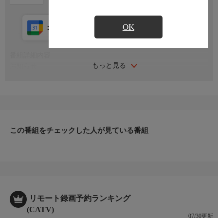
OK
カレンダー登録
アプリ視聴
放送中
番組詳細内容
もっと見る
お知らせ
日本初のショッピング専門チャンネルとして1996年にスタート。
ファッション、ビューティー、ホームグッズ、グルメなど、バイ
ヤーが厳選した商品を24時間ご紹介。世界中の逸品に出会う喜び
を生放送ならではの臨場感と一緒にお楽しみください。
＊ライブ放送につき、番組および商品内容に変更が生じる場合も
この番組をチェックした人が見ている番組
ございます。
ＨＰ：https://www.shopch.jp
リモート録画予約ランキング
(CATV)
07/30更新