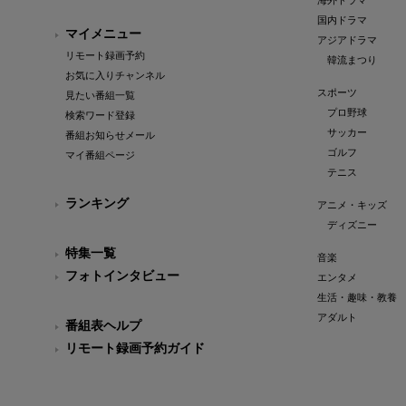
海外ドラマ
国内ドラマ
マイメニュー
アジアドラマ
リモート録画予約
韓流まつり
お気に入りチャンネル
スポーツ
見たい番組一覧
プロ野球
検索ワード登録
サッカー
番組お知らせメール
ゴルフ
マイ番組ページ
テニス
ランキング
アニメ・キッズ
ディズニー
特集一覧
音楽
フォトインタビュー
エンタメ
生活・趣味・教養
アダルト
番組表ヘルプ
リモート録画予約ガイド