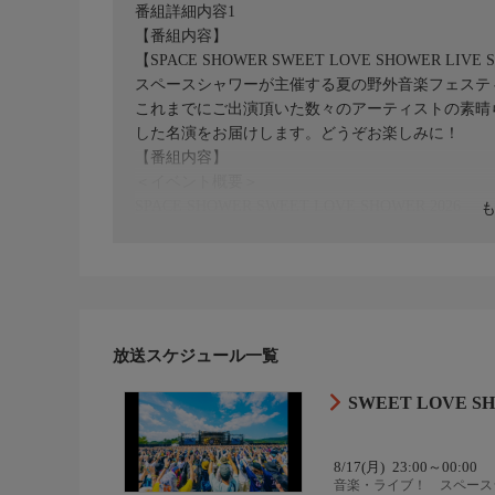
番組詳細内容1
【番組内容】
【SPACE SHOWER SWEET LOVE SHOWER LIVE 
スペースシャワーが主催する夏の野外音楽フェスティバル「S
これまでにご出演頂いた数々のアーティストの素晴
した名演をお届けします。どうぞお楽しみに！
【番組内容】
＜イベント概要＞
SPACE SHOWER SWEET LOVE SHOWER 2026
開催日時：2026年8月28日(金)、8月29日(土)、8月30
会場：山梨県 山中湖交流プラザ きらら
https://2026.sweetloveshower.com/
【番組内容】
＜放送予定曲＞
放送スケジュール一覧
レミオロメン「スタンドバイミー」（2009）
ASIAN KUNG-FU GENERATION「アンダースタン
SWEET LOVE S
THE BAWDIES「HOT DOG」（2013）
MAN WITH A MISSION「FLY AGAIN」（2018）
8/17(月)
23:00～00:00
マカロニえんぴつ「たましいの居場所」（2022）
音楽・ライブ！ スペースシ