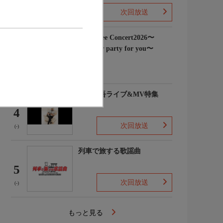
次回放送
(3)
Rain Tree Concert2026〜
Summer party for you〜
3
(-)
浜田省吾ライブ&MV特集
4
次回放送
(-)
列車で旅する歌謡曲
5
次回放送
(-)
もっと見る