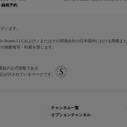
ト録画予約
ございます。
iVo Brands LLCおよび／またはその関連会社の日本国内における商標
材の無断複写・転載を禁じます。
、テレビ番組の公式情報である
スにのみ表記が許されているマークです。
チャンネル一覧
オプションチャンネル