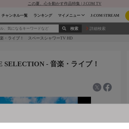
この夏、心を動かす作品特集 | J:COM TV
チャンネル一覧
ランキング
マイメニュー
J:COM STREAM
詳細検索
ON - 音楽・ライブ！ スペースシャワーTV HD
VE SELECTION - 音楽・ライブ！