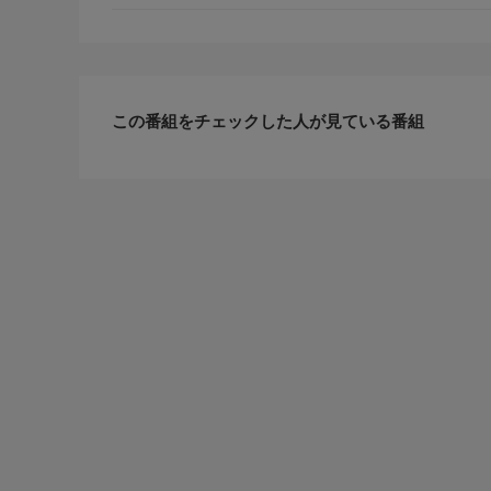
Creepy Nuts「のびしろ」（2022）
ヤバイTシャツ屋さん「NO MONEY DANCE」（202
【番組内容】
あいみょん「貴方解剖純愛歌 〜死ね〜」（2023）
この番組をチェックした人が見ている番組
10-FEET「第ゼロ感」（2023）
PEOPLE 1「新訳：スクール!!」（2024）
Vaundy「怪獣の花唄」（2024）
アイナ・ジ・エンド「革命道中」（2025）
番組詳細内容2
KANA-BOON「ソングオブザデッド」（2025）
TenTwenty「あれ」（2025）
sumika「Starting Over」（2025）
▼詳しくは“スペシャ”で検索！