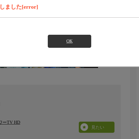
した[error]
OK
ーTV HD
見たい