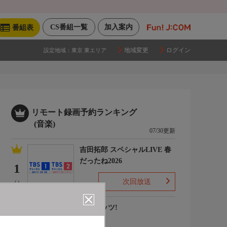
CS番組一覧
加入案内
番組表
地域変更
ログイン
設定地域：
東京 東エリア
リモート録画予約ランキング
(音楽)
07/30更新
吉田拓郎 スペシャルLIVE 春
だったね2026
1
次回放送
(-)
ナウヒッツ!
2