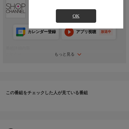
Ch.200
ショップチャンネル
OK
カレンダー登録
アプリ視聴
放送中
番組詳細内容
もっと見る
お知らせ
日本初のショッピング専門チャンネルとして1996年にスタート。
ファッション、ビューティー、ホームグッズ、グルメなど、バイ
ヤーが厳選した商品を24時間ご紹介。世界中の逸品に出会う喜び
を生放送ならではの臨場感と一緒にお楽しみください。
＊ライブ放送につき、番組および商品内容に変更が生じる場合も
この番組をチェックした人が見ている番組
ございます。
ＨＰ：https://www.shopch.jp