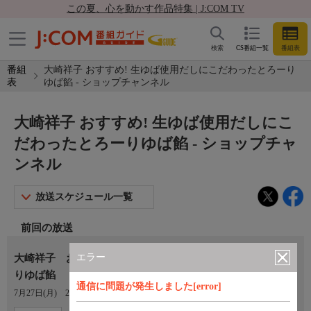
この夏、心を動かす作品特集 | J:COM TV
検索
CS番組一覧
番組表
番組
大崎祥子 おすすめ! 生ゆば使用だしにこだわったとろーり
表
ゆば餡 - ショップチャンネル
大崎祥子 おすすめ! 生ゆば使用だしにこ
だわったとろーりゆば餡 - ショップチャ
ンネル
放送スケジュール一覧
前回の放送
エラー
大崎祥子 おすすめ！ 生ゆば使用だしにこだわったとろー
りゆば餡
通信に問題が発生しました[error]
7月27日(月)
21:00〜21:29