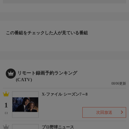
日本初のショッピング専門チャンネルとして1996年にスタート。
ファッション、ビューティー、ホームグッズ、グルメなど、バイ
ヤーが厳選した商品を24時間ご紹介。世界中の逸品に出会う喜び
を生放送ならではの臨場感と一緒にお楽しみください。
＊ライブ放送につき、番組および商品内容に変更が生じる場合も
この番組をチェックした人が見ている番組
ございます。
ＨＰ：https://www.shopch.jp
リモート録画予約ランキング
(CATV)
08/06更新
X-ファイル シーズン7～8
1
次回放送
(-)
プロ野球ニュース