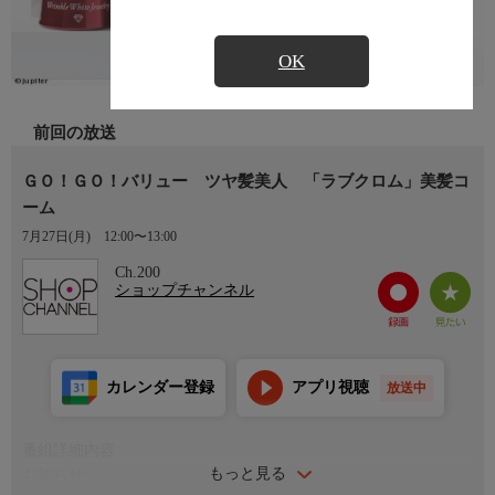
OK
前回の放送
ＧＯ！ＧＯ！バリュー ツヤ髪美人 「ラブクロム」美髪コ
ーム
7月27日(月)
12:00〜13:00
Ch.200
ショップチャンネル
カレンダー登録
アプリ視聴
放送中
番組詳細内容
もっと見る
お知らせ