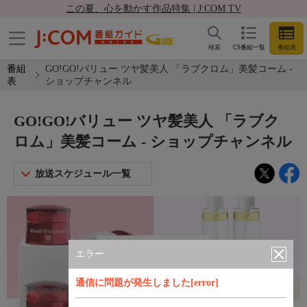
この夏、心を動かす作品特集 | J:COM TV
検索
CS番組一覧
番組表
番組
GO!GO!バリュー ツヤ髪美人 「ラブクロム」美髪コーム -
表
ショップチャンネル
GO!GO!バリュー ツヤ髪美人 「ラブク
ロム」美髪コーム - ショップチャンネル
放送スケジュール一覧
エラー
通信に問題が発生しました[error]