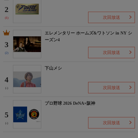
2
次回放送
(1)
エレメンタリー ホームズ&ワトソン in NY シ
ーズン4
3
次回放送
(2)
下山メシ
4
次回放送
(-)
プロ野球 2026 DeNA×阪神
5
次回放送
(-)