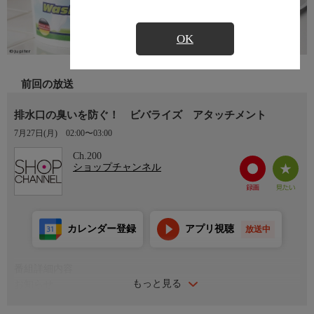
OK
前回の放送
排水口の臭いを防ぐ！ ビバライズ アタッチメント
7月27日(月)
02:00〜03:00
Ch.200
ショップチャンネル
カレンダー登録
アプリ視聴
放送中
番組詳細内容
もっと見る
お知らせ
日本初のショッピング専門チャンネルとして1996年にスタート。