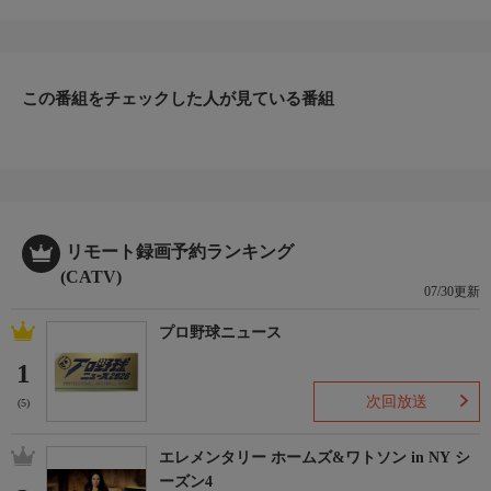
ファッション、ビューティー、ホームグッズ、グルメなど、バイ
ヤーが厳選した商品を24時間ご紹介。世界中の逸品に出会う喜び
を生放送ならではの臨場感と一緒にお楽しみください。
＊ライブ放送につき、番組および商品内容に変更が生じる場合も
この番組をチェックした人が見ている番組
ございます。
ＨＰ：https://www.shopch.jp
リモート録画予約ランキング
(CATV)
07/30更新
プロ野球ニュース
1
次回放送
(5)
エレメンタリー ホームズ&ワトソン in NY シ
ーズン4