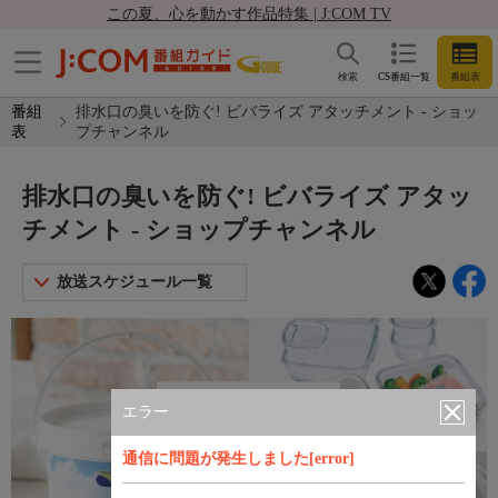
この夏、心を動かす作品特集 | J:COM TV
検索
CS番組一覧
番組表
番組
排水口の臭いを防ぐ! ビバライズ アタッチメント - ショッ
表
プチャンネル
排水口の臭いを防ぐ! ビバライズ アタッ
チメント - ショップチャンネル
放送スケジュール一覧
エラー
通信に問題が発生しました[error]