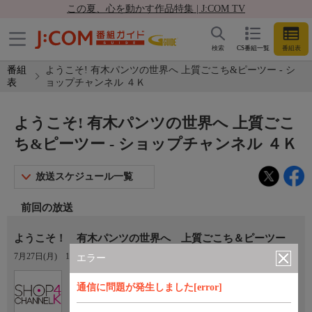
この夏、心を動かす作品特集 | J:COM TV
検索
CS番組一覧
番組表
番組
ようこそ! 有木パンツの世界へ 上質ごこち&ピーツー - シ
表
ョップチャンネル ４Ｋ
ようこそ! 有木パンツの世界へ 上質ごこ
ち&ピーツー - ショップチャンネル ４Ｋ
放送スケジュール一覧
前回の放送
ようこそ！ 有木パンツの世界へ 上質ごこち＆ピーツー
7月27日(月)
11:00〜12:00
エラー
Ch.430
通信に問題が発生しました[error]
ショップチャンネル ４Ｋ