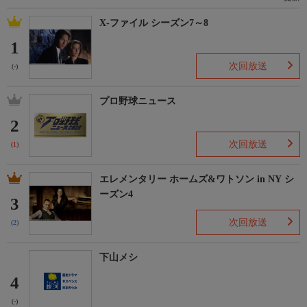
X-ファイル シーズン7～8
1
次回放送
(-)
プロ野球ニュース
2
次回放送
(1)
エレメンタリー ホームズ&ワトソン in NY シ
ーズン4
3
次回放送
(2)
下山メシ
4
(-)