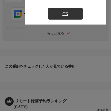
OK
カレンダー登録
アプリ視聴
放送中
番組詳細内容
もっと見る
お知らせ
日本初のショッピング専門チャンネルとして1996年にスタート。
ファッション、ビューティー、ホームグッズ、グルメなど、バイ
ヤーが厳選した商品を24時間ご紹介。世界中の逸品に出会う喜び
を生放送ならではの臨場感と一緒にお楽しみください。
＊ライブ放送につき、番組および商品内容に変更が生じる場合も
この番組をチェックした人が見ている番組
ございます。
ＨＰ：https://www.shopch.jp
リモート録画予約ランキング
(CATV)
08/06更新