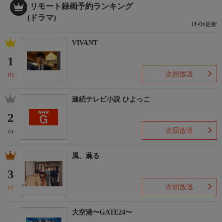
制作
リモート録画予約ランキング
【チーフプロデューサー】
(ドラマ)
中間利彦
08/06更新
【プロデューサー】
VIVANT
廣田晃二
大沼知朗
1
橋本竜太
次回放送
(1)
番組ホームページ
連続テレビ小説 ひよっこ
https://www.ytv.co.jp/dear-husband/
2
番組SNS
次回放送
(-)
【X】【Instagram】【TikTok】@shinainaru_ytv
【番組公式ハッシュタグ】#親愛なる夫へ
風、薫る
TVer
3
【TVer番組ページ】
次回放送
https://tver.jp/series/sr599tnf8e
(3)
TVerでは1〜3話と最新話を無料配信中!
大空港〜GATE24〜
便利なお気に入り登録をお願いします!