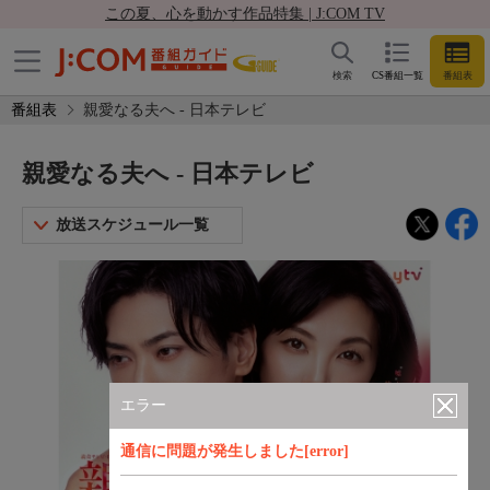
この夏、心を動かす作品特集 | J:COM TV
検索
CS番組一覧
番組表
番組表
親愛なる夫へ - 日本テレビ
親愛なる夫へ - 日本テレビ
放送スケジュール一覧
エラー
通信に問題が発生しました[error]