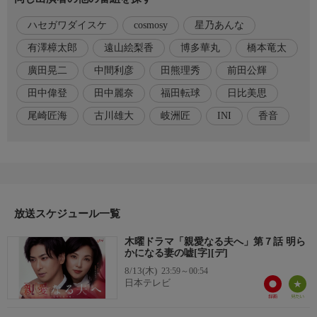
霧島弓愛…星乃あんな
ハセガワダイスケ
cosmosy
星乃あんな
本田昌也…有澤樟太郎
有澤樟太郎
遠山絵梨香
博多華丸
橋本竜太
日高理央…日比美思
廣田晃二
中間利彦
田熊理秀
前田公輝
牧瀬仁…岐洲匠
長谷川啓介…福田転球
田中偉登
田中麗奈
福田転球
日比美思
小野田泉…香音
尾崎匠海
古川雄大
岐洲匠
INI
香音
須田…博多華丸
田端克基…田中偉登
○
加藤悟…前田公輝
放送スケジュール一覧
番組内容
木曜ドラマ「親愛なる夫へ」第７話 明ら
麻衣子（田中麗奈）を殺害した犯人をどうしても見つけたい優一
かになる妻の嘘[字][デ]
（古川雄大）は、記者の加藤（前田公輝）と接触。その際、加藤
8/13(木)
23:59～00:54
は麻衣子と同じような口ぶりで話しており、2人の間には何らか
日本テレビ
の関係があると感じた優一は、加藤を探ってほしいと泉（香音）
に依頼する。