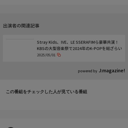
麻衣子は事務所で休む優一を見つめて、一人つぶやいた。「すべ
てを知ったら、きっとあなたは私を軽蔑する」……。
優一は麻衣子にまつわる衝撃の事実を知ることに!
出演者の関連記事
監督・演出
【演出】
Stray Kids、IVE、LE SSERAFIMら豪華共演！
松崎亮磨
KBSの大型音楽祭で2024年のK-POPを総ざらい
原作・脚本
2025/05/01
【脚本】
遠山絵梨香
J:magazine!
powered by
音楽
【音楽】
この番組をチェックした人が見ている番組
田熊理秀
ハセガワダイスケ
【主題歌】
cosmosy「Stay Alive」(NTT DOCOMO Studio & Live / Sony Music
Entertainment Korea)