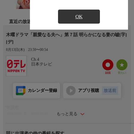
OK
直近の放送
木曜ドラマ「親愛なる夫へ」第７話 明らかになる妻の嘘[字]
[デ]
8月13日(木)
23:59〜00:54
Ch.4
日本テレビ
カレンダー登録
アプリ視聴
放送前
出演者
もっと見る
坂井麻衣子…田中麗奈
坂井優一…古川雄大
同じ出演者の他の番組を探す
岩崎愁斗…尾崎匠海(INI)