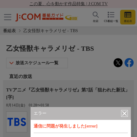
この夏、心を動かす作品特集 | J:COM TV
検索
CS番組一覧
番組表
番組表
乙女怪獣キャラメリゼ - TBS
乙女怪獣キャラメリゼ - TBS
放送スケジュール一覧
直近の放送
TVアニメ『乙女怪獣キャラメリゼ』第7話「狙われた新汰」
[字]
8月14日(金)
01:28〜01:58
エラー
Ch.6
TBS
通信に問題が発生しました[error]