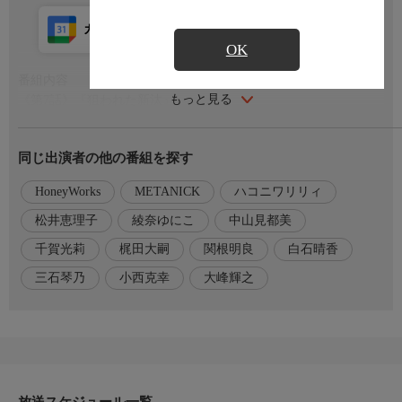
カレンダー登録
アプリ視聴
放送前
OK
番組内容
もっと見る
《第7話》『狙われた新汰』
ハルゴンとのキス動画が広まり、“怪獣王子"と呼ばれて注目され
る新汰。騒ぎが落ち着くまで黒絵と距離を置こうとするが、会い
同じ出演者の他の番組を探す
たい気持ちは止められない。そこで新汰が思いついた作戦とは?
HoneyWorks
METANICK
ハコニワリリィ
キャスト
赤石黒絵:千賀光莉
松井恵理子
綾奈ゆにこ
中山見都美
南新汰:梶田大嗣
千賀光莉
梶田大嗣
関根明良
白石晴香
友里真夏:関根明良
河野来夢:白石晴香
三石琴乃
小西克幸
大峰輝之
赤石凛子:三石琴乃
響野光太郎:小西克幸
ジャンボキング:松井恵理子
番組HP
〇公式サイト:https://otomekaiju.com
放送スケジュール一覧