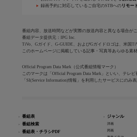
録画予約に対応しているご自宅のSTBへの
リモー
番組内容、放送時間などが実際の放送内容と異なる場合が
番組データ提供元：IPG Inc.
TiVo、Gガイド、G-GUIDE、およびGガイドロゴは、米国T
このホームページに掲載している記事・写真等あらゆる素
Official Program Data Mark（公式番組情報マーク）
このマークは「Official Program Data Mark」といい
「SI(Service Information)情報」を利用したサービ
番組表
ジャンル
番組検索
洋画
邦画
番組表・チラシPDF