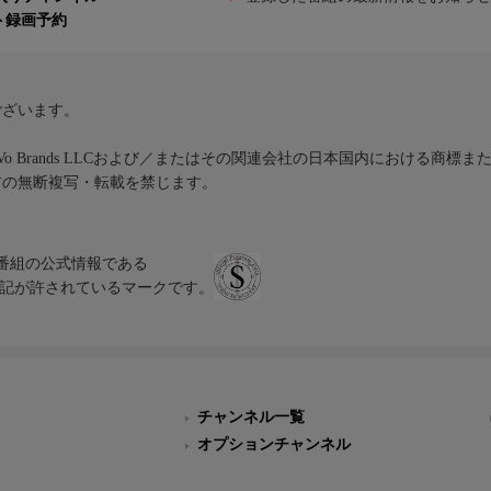
ト録画予約
ございます。
iVo Brands LLCおよび／またはその関連会社の日本国内における商標
材の無断複写・転載を禁じます。
、テレビ番組の公式情報である
スにのみ表記が許されているマークです。
チャンネル一覧
オプションチャンネル