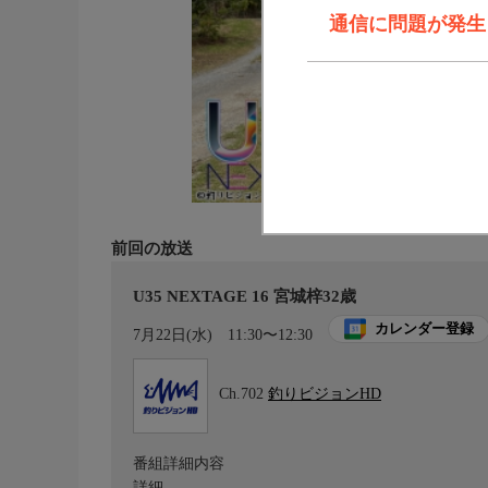
通信に問題が発生しま
前回の放送
U35 NEXTAGE 16 宮城梓32歳
カレンダー登録
7月22日(水)
11:30〜12:30
Ch.702
釣りビジョンHD
番組詳細内容
詳細