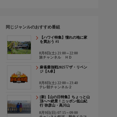
同じジャンルのおすすめ番組
【ハワイ特集】憧れの地に家
を買おう #1
8月8日(土) 21:00～22:00
旅チャンネル ＨＤ
麻雀最強戦2025▽ザ・リベン
ジ【A卓】
8月8日(土) 22:00～23:40
テレ朝チャンネル２
[新]【山の日特集】ちょっと山
頂へ〜絶景！ニッポン低山紀
行 弥彦山・高川山
8月9日(日) 07:15～09:00
チャンネル銀河 歴史ドラマ・