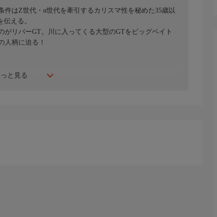
件はZ世代・α世代を牽引するカリスマ性を秘めた35歳以
を伝える。
がリバーGT。川に入ってくる大型のGTをビッグベイト
の人柄に迫る！
もっと見る