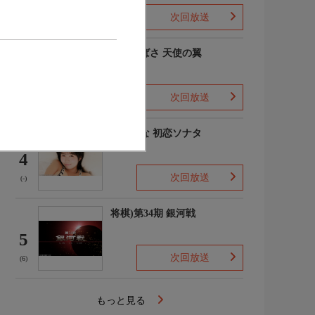
次回放送
(-)
羽川つばさ 天使の翼
3
次回放送
(1)
秋田そな 初恋ソナタ
4
次回放送
(-)
将棋)第34期 銀河戦
5
次回放送
(6)
もっと見る