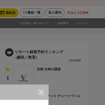
CS番組一覧
加入案内
番組表
地域変更
ログイン
設定地域：
東京 東エリア
リモート録画予約ランキング
(趣味／教育)
08/06更新
谷碧 女神の誘惑
1
(-)
百合川サシャ チェートヴィル
チ
2