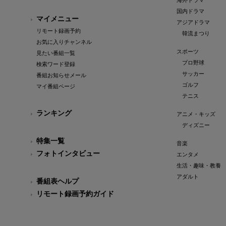
海外ドラマ
国内ドラマ
マイメニュー
アジアドラマ
リモート録画予約
韓流まつり
お気に入りチャンネル
スポーツ
見たい番組一覧
プロ野球
検索ワード登録
サッカー
番組お知らせメール
ゴルフ
マイ番組ページ
テニス
ランキング
アニメ・キッズ
ディズニー
特集一覧
音楽
フォトインタビュー
エンタメ
生活・趣味・教養
アダルト
番組表ヘルプ
リモート録画予約ガイド