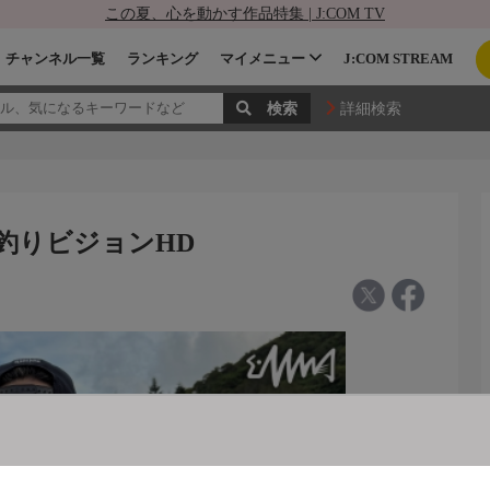
この夏、心を動かす作品特集 | J:COM TV
チャンネル一覧
ランキング
マイメニュー
J:COM STREAM
詳細検索
 - 釣りビジョンHD