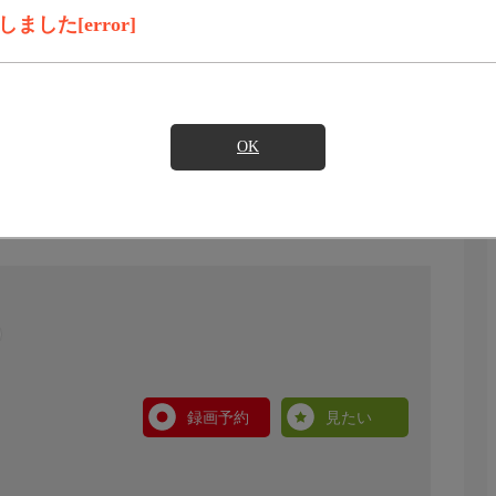
した[error]
OK
録画予約
見たい