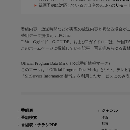
録画予約に対応しているご自宅のSTBへの
リモー
番組内容、放送時間などが実際の放送内容と異なる場合が
番組データ提供元：IPG Inc.
TiVo、Gガイド、G-GUIDE、およびGガイドロゴは、米国T
このホームページに掲載している記事・写真等あらゆる素
Official Program Data Mark（公式番組情報マーク）
このマークは「Official Program Data Mark」といい
「SI(Service Information)情報」を利用したサービ
番組表
ジャンル
番組検索
洋画
邦画
番組表・チラシPDF