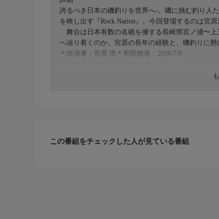
誇るべき日本の磯釣りを世界へ‐。磯に挑む釣り人
を映し出す『Rock Nation』。今回登場するのは宮
舞台は日本有数の名礁を擁する長崎県宮ノ浦〜上
へ辿り着くのか。宮原の長年の経験と、磯釣りに懸
＊出演者：宮原 浩＊初回放送：2026/7/9
この番組をチェックした人が見ている番組