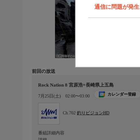
通信に問題が発生しま
前回の放送
Rock Nation 8 宮原浩×長崎県上五島
カレンダー登録
7月25日(土)
02:00〜03:00
Ch.702
釣りビジョンHD
番組詳細内容
詳細