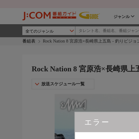
ジャンル
番組表
Rock Nation 8 宮原浩×長崎県上五島 - 釣りビジョ
Rock Nation 8 宮原浩×長崎
放送スケジュール一覧
エラー