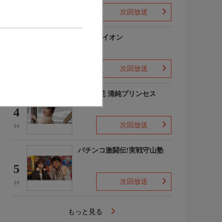
次回放送
(-)
3月のライオン
3
次回放送
(-)
吉田優花 清純プリンセス
4
次回放送
(-)
パチンコ激闘伝!実戦守山塾
5
次回放送
(-)
もっと見る