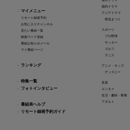
海外ドラマ
国内ドラマ
マイメニュー
アジアドラマ
リモート録画予約
韓流まつり
お気に入りチャンネル
スポーツ
見たい番組一覧
プロ野球
検索ワード登録
サッカー
番組お知らせメール
ゴルフ
マイ番組ページ
テニス
ランキング
アニメ・キッズ
ディズニー
特集一覧
音楽
フォトインタビュー
エンタメ
生活・趣味・教養
アダルト
番組表ヘルプ
リモート録画予約ガイド