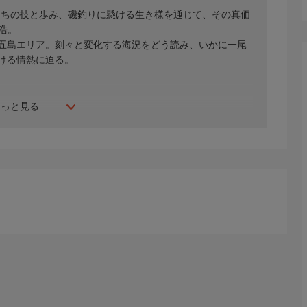
たちの技と歩み、磯釣りに懸ける生き様を通じて、その真価
原浩。
五島エリア。刻々と変化する海況をどう読み、いかに一尾
ける情熱に迫る。
もっと見る