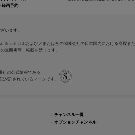
ト録画予約
ございます。
iVo Brands LLCおよび／またはその関連会社の日本国内における商標
材の無断複写・転載を禁じます。
、テレビ番組の公式情報である
スにのみ表記が許されているマークです。
チャンネル一覧
オプションチャンネル