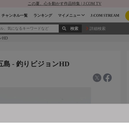
この夏、心を動かす作品特集 | J:COM TV
チャンネル一覧
ランキング
マイメニュー
J:COM STREAM
詳細検索
ンHD
県上五島 - 釣りビジョンHD