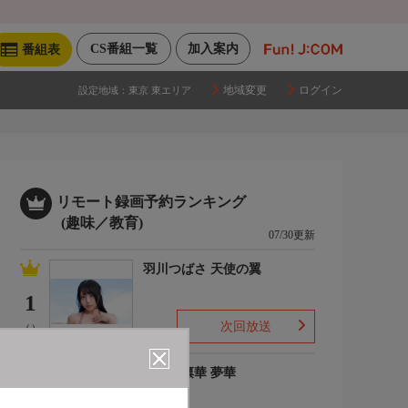
CS番組一覧
加入案内
番組表
地域変更
ログイン
設定地域：
東京 東エリア
リモート録画予約ランキング
(趣味／教育)
07/30更新
羽川つばさ 天使の翼
1
次回放送
(-)
ゆめの凛華 夢華
2