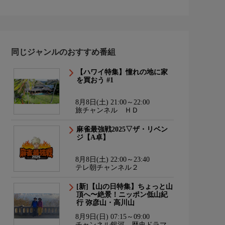
同じジャンルのおすすめ番組
【ハワイ特集】憧れの地に家
を買おう #1
8月8日(土) 21:00～22:00
旅チャンネル ＨＤ
麻雀最強戦2025▽ザ・リベン
ジ【A卓】
8月8日(土) 22:00～23:40
テレ朝チャンネル２
[新]【山の日特集】ちょっと山
頂へ〜絶景！ニッポン低山紀
行 弥彦山・高川山
8月9日(日) 07:15～09:00
チャンネル銀河 歴史ドラマ・