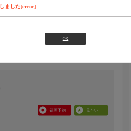
した[error]
OK
録画予約
見たい