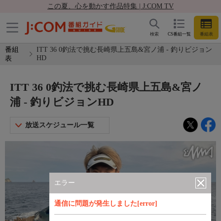
この夏、心を動かす作品特集 | J:COM TV
検索
CS番組一覧
番組表
番組
ITT 36 0釣法で挑む長崎県上五島&宮ノ浦 - 釣りビジョン
HD
表
ITT 36 0釣法で挑む長崎県上五島&宮ノ
浦 - 釣りビジョンHD
放送スケジュール一覧
エラー
通信に問題が発生しました[error]