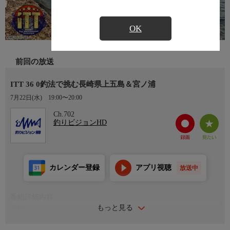
OK
前回の放送
ITT 36 0釣法で挑む長崎県上五島＆宮ノ浦
7月22日(水)
19:00〜20:00
Ch.702
釣りビジョンHD
カレンダー登録
アプリ視聴
放送中
番組詳細内容
もっと見る
詳細
ワンランクスキルアップしたい磯釣り師必見の番組。ダイワグレ