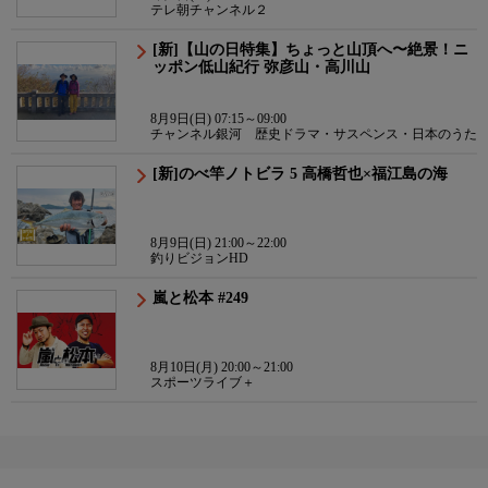
テレ朝チャンネル２
[新]【山の日特集】ちょっと山頂へ〜絶景！ニ
ッポン低山紀行 弥彦山・高川山
8月9日(日) 07:15～09:00
チャンネル銀河 歴史ドラマ・サスペンス・日本のうた
[新]のべ竿ノトビラ 5 高橋哲也×福江島の海
8月9日(日) 21:00～22:00
釣りビジョンHD
嵐と松本 #249
8月10日(月) 20:00～21:00
スポーツライブ＋