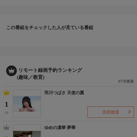
マスターズで前人未到のV9を目論む磯フカセの絶対王者・田中
貴の研ぎ澄まされたテクニックに刮目せよ！
長崎県上五島と宮ノ浦を舞台に、田中貴の神髄ともいえる“0釣
法”を深く掘り下げる。なぜ釣れるのか？仕掛けの組み立てや理
論と感性に至るまで、その核心に迫る。
この番組をチェックした人が見ている番組
＊出演者：田中 貴＊初回放送：2026/7/6
リモート録画予約ランキング
(趣味／教育)
07/30更新
羽川つばさ 天使の翼
1
次回放送
(-)
ゆめの凛華 夢華