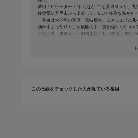
番組ナビゲーター・“わたなな”こと渡邊菜々が、九
佐賀県伊万里市から出港して、SLJで多彩な魚を狙
舞台は大型魚の宝庫・壱岐島沖。まさにエビの形
効かずまったりとした展開の中、突如強烈な引きが
＊出演者：渡邊菜々・御厨圭祐＊初回放送：2026/7/
この番組をチェックした人が見ている番組