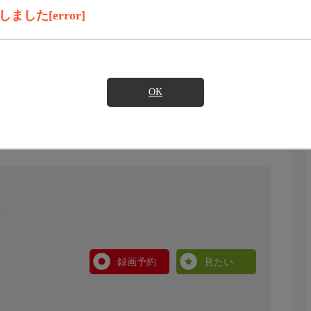
した[error]
OK
録画予約
見たい