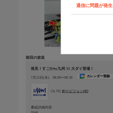
通信に問題が発生しま
前回の放送
発見！すごかby九州 35 大ダイ登場！
カレンダー登録
7月22日(水)
08:00〜08:30
Ch.702
釣りビジョンHD
番組詳細内容
詳細