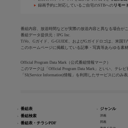
録画予約に対応しているご自宅のSTBへの
リモー
番組内容、放送時間などが実際の放送内容と異なる場合が
番組データ提供元：IPG Inc.
TiVo、Gガイド、G-GUIDE、およびGガイドロゴは、米国T
このホームページに掲載している記事・写真等あらゆる素
Official Program Data Mark（公式番組情報マーク）
このマークは「Official Program Data Mark」といい
「SI(Service Information)情報」を利用したサービ
番組表
ジャンル
番組検索
洋画
邦画
番組表・チラシPDF