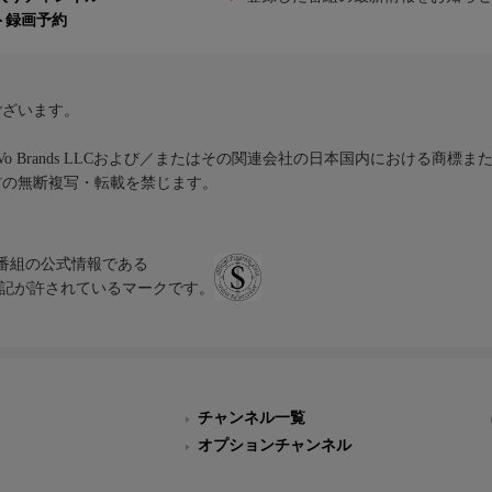
ト録画予約
ございます。
iVo Brands LLCおよび／またはその関連会社の日本国内における商標
材の無断複写・転載を禁じます。
、テレビ番組の公式情報である
スにのみ表記が許されているマークです。
チャンネル一覧
オプションチャンネル