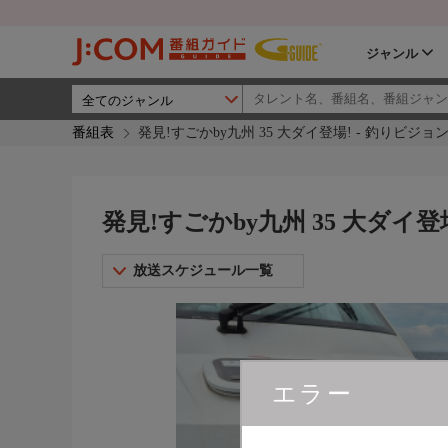
ジャンル
番組表
発見!すごかby九州 35 大ダイ登場! - 釣りビジョン
発見!すごかby九州 35 大ダイ登
放送スケジュール一覧
エラー