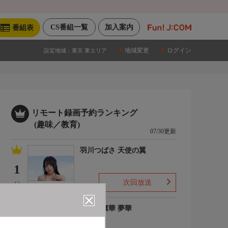
CS番組一覧
加入案内
番組表
地域変更
ログイン
設定地域：
東京 東エリア
リモート録画予約ランキング
(趣味／教育)
07/30更新
羽川つばさ 天使の翼
1
次回放送
(-)
ゆめの凛華 夢華
2