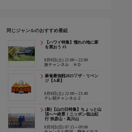
同じジャンルのおすすめ番組
【ハワイ特集】憧れの地に家
を買おう #1
8月8日(土) 21:00～22:00
旅チャンネル ＨＤ
麻雀最強戦2025▽ザ・リベン
ジ【A卓】
8月8日(土) 22:00～23:40
テレ朝チャンネル２
[新]【山の日特集】ちょっと山
頂へ〜絶景！ニッポン低山紀
行 弥彦山・高川山
8月9日(日) 07:15～09:00
チャンネル銀河 歴史ドラマ・