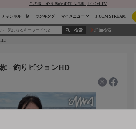
この夏、心を動かす作品特集 | J:COM TV
チャンネル一覧
ランキング
マイメニュー
J:COM STREAM
詳細検索
HD
場! - 釣りビジョンHD