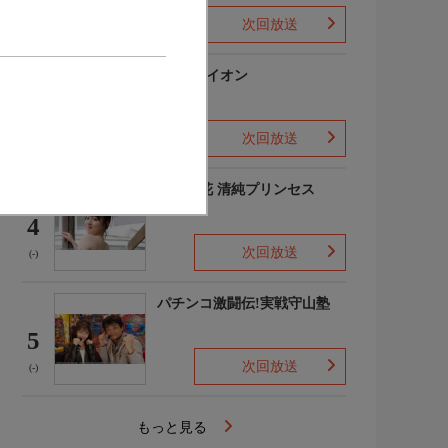
次回放送
(-)
3月のライオン
3
次回放送
(-)
吉田優花 清純プリンセス
4
次回放送
(-)
パチンコ激闘伝!実戦守山塾
5
次回放送
(-)
もっと見る