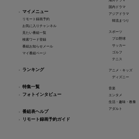
海外ドラマ
国内ドラマ
マイメニュー
アジアドラマ
リモート録画予約
韓流まつり
お気に入りチャンネル
スポーツ
見たい番組一覧
プロ野球
検索ワード登録
サッカー
番組お知らせメール
ゴルフ
マイ番組ページ
テニス
ランキング
アニメ・キッズ
ディズニー
特集一覧
音楽
フォトインタビュー
エンタメ
生活・趣味・教養
アダルト
番組表ヘルプ
リモート録画予約ガイド