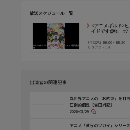
制作
放送スケジュール一覧
原作:あてきち『ヒロイン?聖女?いいえ、オールワーク
原作イラスト:雪子
<アニメギルド>
漫画:螢子
イドです(誇)! #7
総監督:石平信司
監督:村川直哉
8/13(木)
00:00～00:30
シリーズ構成:根元歳三
ＢＳフジ・181
キャラクターデザイン:徳川恵梨
サブキャラクターデザイン:小島えり
美術監督:大河内稔
色彩設計:いわみみか。
撮影監督:岩崎敦
出演者の関連記事
編集:山岸歩奈実
音響監督:森下広人
音響制作:ダックスプロダクション
異世界アニメの「お約束」を打ち
音楽:伊藤賢
圧倒的個性【吉田尚記】
2026/05/29
制作2
音楽プロデューサー:関根陽一、臼倉竜太郎
アニメ「黄泉のツガイ」シリー
音楽制作:ランティス