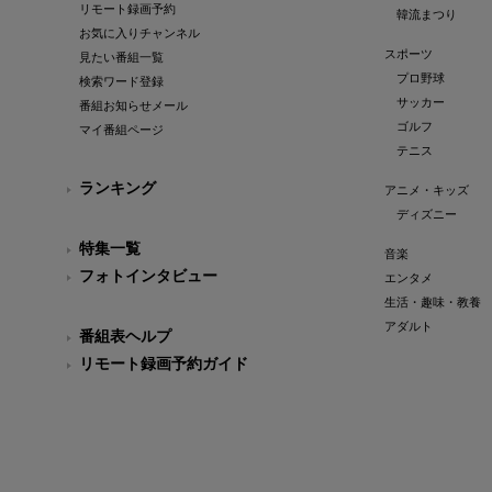
リモート録画予約
韓流まつり
お気に入りチャンネル
スポーツ
見たい番組一覧
プロ野球
検索ワード登録
サッカー
番組お知らせメール
ゴルフ
マイ番組ページ
テニス
ランキング
アニメ・キッズ
ディズニー
特集一覧
音楽
フォトインタビュー
エンタメ
生活・趣味・教養
アダルト
番組表ヘルプ
リモート録画予約ガイド