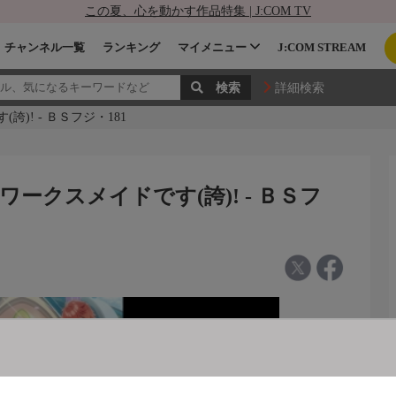
この夏、心を動かす作品特集 | J:COM TV
チャンネル一覧
ランキング
マイメニュー
J:COM STREAM
詳細検索
)! - ＢＳフジ・181
ークスメイドです(誇)! - ＢＳフ