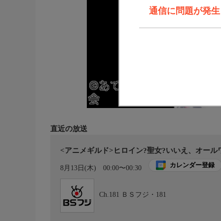
通信に問題が発生しま
直近の放送
<アニメギルド>ヒロイン?聖女?いいえ、オールワ
カレンダー登録
8月13日(木)
00:00〜00:30
Ch.181
ＢＳフジ・181