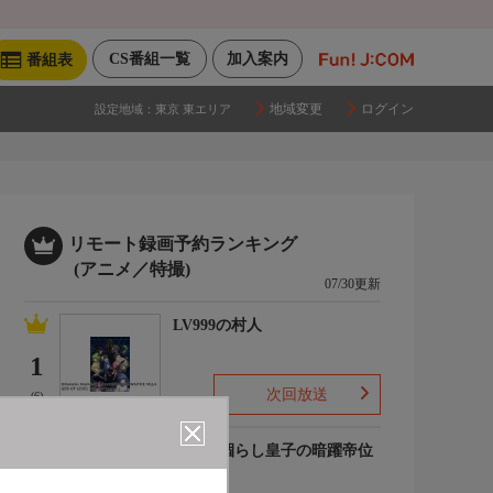
CS番組一覧
加入案内
番組表
地域変更
ログイン
設定地域：
東京 東エリア
リモート録画予約ランキング
(アニメ／特撮)
07/30更新
LV999の村人
1
次回放送
(6)
最強出涸らし皇子の暗躍帝位
争い
2