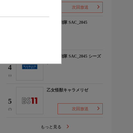
次回放送
(10)
攻殻機動隊 SAC_2045
3
(-)
攻殻機動隊 SAC_2045 シーズ
ン2
4
(-)
乙女怪獣キャラメリゼ
5
次回放送
(7)
もっと見る