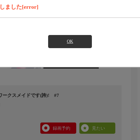
した[error]
OK
ークスメイドです(誇)! #7
録画予約
見たい