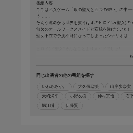
番組内容
ここは乙女ゲーム「銀の聖女と五つの誓い」の中−
う……。
そんな運命から世界を救うはずのヒロイン(聖女)
無欠のオールワークスメイドと変貌を遂げていた!
聖女不在で予測不能になってしまったシナリオは…
ヒロイン?聖女?そんなことよりメイドでしょ!
番組内容2
無自覚に運命をぶち壊す、勘違いお仕事ファンタジ
同じ出演者の他の番組を探す
出演者
いわみみか。
大久保瑠美
山岸歩奈実
メロディ・ウェーブ:宮本侑芽
ルシアナ・ルトルバーグ:大久保瑠美
天崎滉平
小野友樹
仲村宗悟
石
アンネマリー・ヴィクティリウム:日笠陽子
堀江瞬
伊藤賢
クリストファー・フォン・テオラス:天崎滉平
レクティアス・フロード:小野友樹
ビューク:堀江瞬
魔王:仲村宗悟