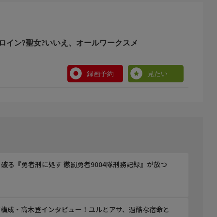
スメイドです(誇)!』(TOブックス刊)
ヒロイン?聖女?いいえ、オールワークスメ
録画予約
見たい
破る『勇者刑に処す 懲罰勇者9004隊刑務記録』が放つ
ズ構成・高木登インタビュー！ユルとアサ、過酷な宿命と