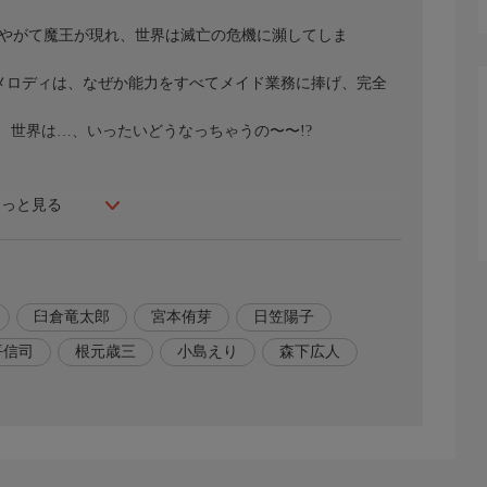
−やがて魔王が現れ、世界は滅亡の危機に瀕してしま
のメロディは、なぜか能力をすべてメイド業務に捧げ、完全
、世界は…、いったいどうなっちゃうの〜〜!?
もっと見る
ー!
臼倉竜太郎
宮本侑芽
日笠陽子
平信司
根元歳三
小島えり
森下広人