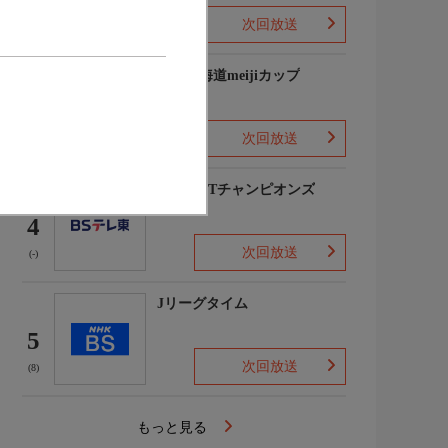
次回放送
(3)
2026北海道meijiカップ
3
次回放送
(-)
卓球WTTチャンピオンズ
4
次回放送
(-)
Jリーグタイム
5
次回放送
(8)
もっと見る