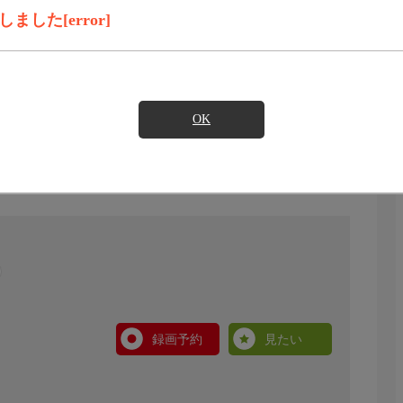
した[error]
OK
録画予約
見たい