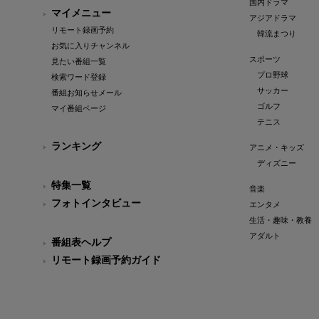
国内ドラマ
マイメニュー
アジアドラマ
リモート録画予約
韓流まつり
お気に入りチャンネル
スポーツ
見たい番組一覧
プロ野球
検索ワード登録
サッカー
番組お知らせメール
ゴルフ
マイ番組ページ
テニス
ランキング
アニメ・キッズ
ディズニー
特集一覧
音楽
フォトインタビュー
エンタメ
生活・趣味・教養
アダルト
番組表ヘルプ
リモート録画予約ガイド