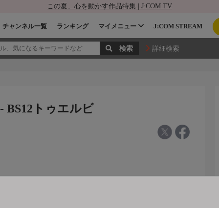
この夏、心を動かす作品特集 | J:COM TV
チャンネル一覧
ランキング
マイメニュー
J:COM STREAM
詳細検索
- BS12トゥエルビ