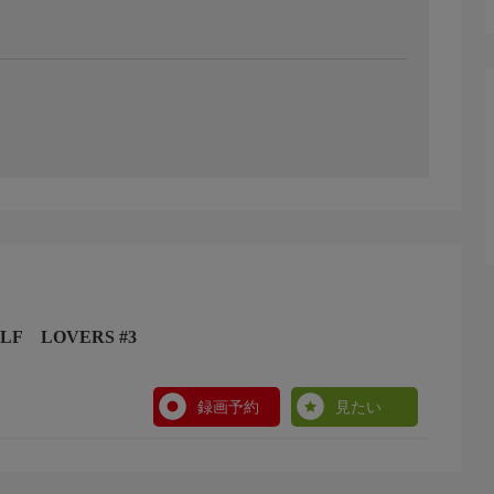
F LOVERS #3
録画予約
見たい