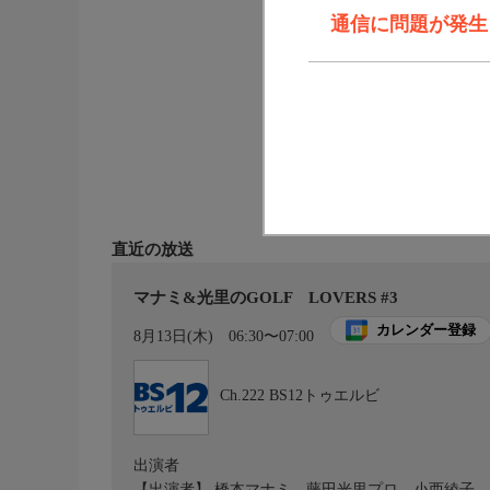
通信に問題が発生しま
直近の放送
マナミ&光里のGOLF LOVERS #3
カレンダー登録
8月13日(木)
06:30〜07:00
Ch.222
BS12トゥエルビ
出演者
【出演者】 橋本マナミ、藤田光里プロ、小西綾子