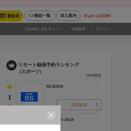
CS番組一覧
加入案内
番組表
地域変更
ログイン
設定地域：
東京 東エリア
リモート録画予約ランキング
(スポーツ)
08/06更新
MLB2026
1
次回放送
(1)
ワースポ×MLB
2