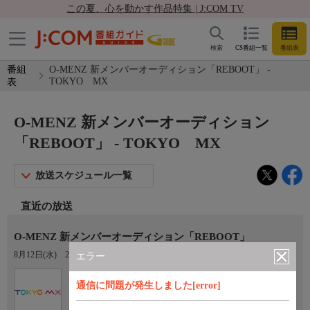
この夏、心を動かす作品特集 | J:COM TV
検索
CS番組一覧
番組表
番組
O-MENZ 新メンバーオーディション「REBOOT」 -
TOKYO MX
表
O-MENZ 新メンバーオーディション
「REBOOT」 - TOKYO MX
放送スケジュール一覧
直近の放送
O-MENZ 新メンバーオーディション「REBOOT」
8月12日(水)
20:57〜21:25
エラー
Ch.9
通信に問題が発生しました[error]
TOKYO MX