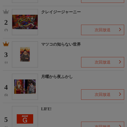
クレイジージャーニー
2
次回放送
(7)
マツコの知らない世界
3
次回放送
(-)
月曜から夜ふかし
4
次回放送
(5)
LIFE!
5
次回放送