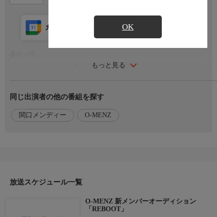
OK
カレンダー登録
アプリ視聴
放送前
番組内容
もっと見る
SNS総フォロワー数160万人超!謎のお面ダンス集団「O-MENZ(オ
ーメンズ）」更なる高みを目指して開催する新メンバーオーディ
ション！その内容は「参加者全員お面着用」ダンス・歌・人間
同じ出演者の他の番組を探す
力…実力だけで這い上がる前代未聞の審査バトル!!脱落者はお面
を外し即退場…新メンバーの称号を手にするのは一体誰？決定か
関口メンディー
O-MENZ
ら新体制始動までを完全密着
出演者
【出演】O-MENZ(般若、阿形、隈取、狐)、関口メンディー
放送スケジュール一覧
O-MENZ 新メンバーオーディション
「REBOOT」