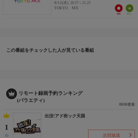
8/12(水)
20:57～21:25
TOKYO MX
この番組をチェックした人が見ている番組
リモート録画予約ランキング
(バラエティ)
08/06更新
出没!アド街ック天国
1
次回放送
(2)