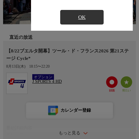
OK
直近の放送
【8/22ブエルタ開幕】ツール・ド・フランス2026 第21ステ
ージ Cycle*
8月13日(木)
18:15〜22:20
Ch.408
オプション
J SPORTS 4 HD
カレンダー登録
番組詳細内容
もっと見る
番組内容