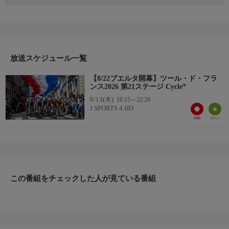
世界三大スポーツイベントの一つといわれるツール・ド・フラン
ス。総合優勝の証“マイヨ・ジョーヌ”に袖を通すため、有力選手
たちが熱い火花を散らす。
美しいコース、沿道の熱狂的なファン、そしてその中を疾走する
放送スケジュール一覧
選手たち。その全てが世界最高峰！
【8/22ブエルタ開幕】ツール・ド・フラ
【ツール・ド・フランス中継HP】
ンス2026 第21ステージ Cycle*
https://www.jsports.co.jp/cycle/tour/
8/13(木)
18:15～22:20
J SPORTS 4 HD
この番組をチェックした人が見ている番組