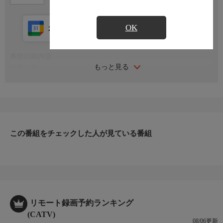
OK
カレンダー登録
アプリ視聴
放送中
番組詳細内容
もっと見る
お知らせ
日本初のショッピング専門チャンネルとして1996年にスタート。
ファッション、ビューティー、ホームグッズ、グルメなど、バイ
ヤーが厳選した商品を24時間ご紹介。世界中の逸品に出会う喜び
を生放送ならではの臨場感と一緒にお楽しみください。
＊ライブ放送につき、番組および商品内容に変更が生じる場合も
この番組をチェックした人が見ている番組
ございます。
ＨＰ：https://www.shopch.jp
リモート録画予約ランキング
(CATV)
08/06更新