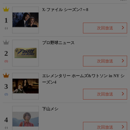
X-ファイル シーズン7～8
1
次回放送
(-)
プロ野球ニュース
2
次回放送
(1)
エレメンタリー ホームズ&ワトソン in NY シ
ーズン4
3
次回放送
(2)
下山メシ
4
次回放送
(-)