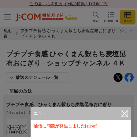
この夏、心を動かす作品特集 | J:COM TV
検索
CS番組一覧
番組表
番組
プチプチ食感 ひゃくまん穀もち麦塩昆布おにぎり - ショッ
表
プチャンネル ４Ｋ
プチプチ食感 ひゃくまん穀もち麦塩昆
布おにぎり - ショップチャンネル ４Ｋ
放送スケジュール一覧
前回の放送
プチプチ食感 ひゃくまん穀もち麦塩昆布おにぎり
7月26日(日)
17:29〜18:00
エラー
Ch.430
通信に問題が発生しました[error]
ショップチャンネル ４Ｋ