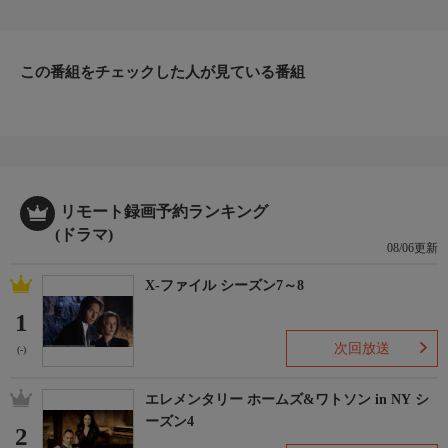
れるようにメソポタミア展のパーティーに忍び込むハフサ。恋人
で警備員のヴァディムに見つかり追い出されるが、展示室でバア
ル神をかたどった仮面と遭遇する。それは夢で見たものと同じだ
った。その出会いを境に、周囲で不可解な現象が起こり始める。
この番組をチェックした人が見ている番組
そして気づけば、ハフサは仮面を手にしていた。
リモート録画予約ランキング
(ドラマ)
08/06更新
X-ファイル シーズン7～8
1
次回放送
(-)
エレメンタリー ホームズ&ワトソン in NY シ
ーズン4
2