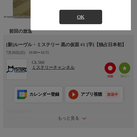
OK
前回の放送
[新]ルーヴル・ミステリー 黒の仮面 #1 [字]【独占日本初】
7月26日(日)
16:00〜16:55
Ch.560
ミステリーチャンネル
カレンダー登録
アプリ視聴
放送中
番組詳細内容
もっと見る
【番組詳細】
ルーヴル美術館の美術修復家ハフサは、仕事に打ち込む一方で悪
夢に悩まされていた。ある日、親友クロエを連れて、何かに誘わ