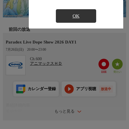
OK
前回の放送
Paradox Live Dope Show 2026 DAY1
7月26日(日)
20:00〜23:00
Ch.600
アニマックスＨＤ
カレンダー登録
アプリ視聴
放送中
番組詳細内容
もっと見る
番組内容
2026年5月30日(土)＆5月31日(日)に有明アリーナにて開催される
「Paradox Live Dope Show 2026」。パラライ史上最大規模のライ