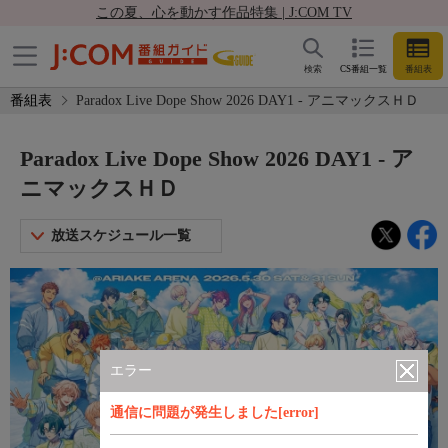
この夏、心を動かす作品特集 | J:COM TV
検索
CS番組一覧
番組表
番組表
Paradox Live Dope Show 2026 DAY1 - アニマックスＨＤ
Paradox Live Dope Show 2026 DAY1 - ア
ニマックスＨＤ
放送スケジュール一覧
エラー
通信に問題が発生しました[error]