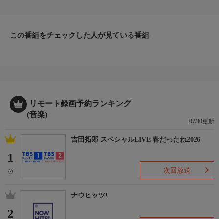
ブを2DAYS開催！どこよりも早くアニマックスで放送します！
出演:梶原岳人、村瀬歩、96猫、竹内良太、林勇、寺島惇太、小
林裕介、豊永利行、近藤孝行、伊東歌詞太郎、愛美、住谷哲栄、
天月、北村諒
この番組をチェックした人が見ている番組
制作:2026年
リモート録画予約ランキング
(音楽)
07/30更新
吉田拓郎 スペシャルLIVE 春だったね2026
1
次回放送
(-)
ナウヒッツ!
2