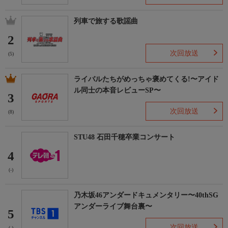
列車で旅する歌謡曲
2
次回放送
(5)
ライバルたちがめっちゃ褒めてくる!〜アイド
ル同士の本音レビューSP〜
3
次回放送
(8)
STU48 石田千穂卒業コンサート
4
(-)
乃木坂46アンダードキュメンタリー〜40thSG
アンダーライブ舞台裏〜
5
次回放送