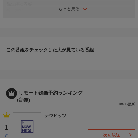
番組詳細内容
もっと見る
番組内容
演歌からポップスまで歌いこなした美空ひばりの魅力を詰め込ん
だ圧巻のコンサート。
＜セットリスト＞
笑ってよムーンライト、あなたのすべてを、初恋マドロス、三味
この番組をチェックした人が見ている番組
線マドロス、港町十三番地、矢切りの渡し、夫婦春秋、おまえに
惚れた、裏町酒場、残侠子守唄、人生吹きだまり、みれん酒、人
恋酒、悲しい酒、ひとりぼっち、別れの宿、人生一路、この道を
行く
リモート録画予約ランキング
(音楽)
08/06更新
ナウヒッツ!
1
次回放送
(2)