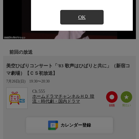
OK
前回の放送
美空ひばりコンサート「'83 歌声はひばりと共に」（新宿コ
マ劇場）【ＣＳ初放送】
7月26日(日)
19:30〜20:30
Ch.555
ホームドラマチャンネルＨＤ 韓
流・時代劇・国内ドラマ
カレンダー登録