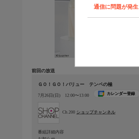
通信に問題が発生しま
前回の放送
ＧＯ！ＧＯ！バリュー テンペの極
カレンダー登録
7月26日(日)
12:00〜13:00
Ch.200
ショップチャンネル
番組詳細内容
お知らせ