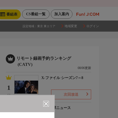
CS番組一覧
加入案内
番組表
地域変更
ログイン
設定地域：
東京 東エリア
リモート録画予約ランキング
(CATV)
08/06更新
X-ファイル シーズン7～8
1
次回放送
(-)
プロ野球ニュース
2