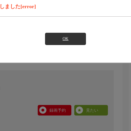
した[error]
OK
録画予約
見たい