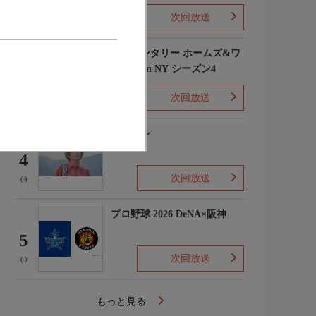
次回放送
(1)
エレメンタリー ホームズ&ワ
トソン in NY シーズン4
3
次回放送
(2)
下山メシ
4
次回放送
(-)
プロ野球 2026 DeNA×阪神
5
次回放送
(-)
もっと見る