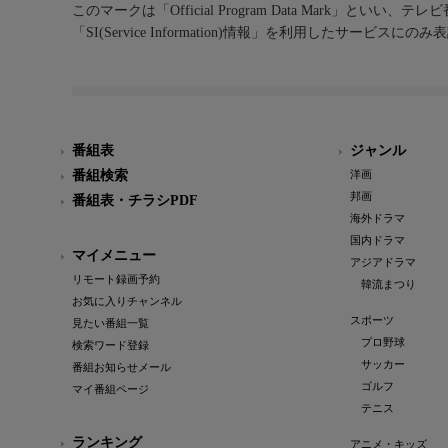
このマークは「Official Program Data Mark」といい
「SI(Service Information)情報」を利用したサービ
番組表
ジャンル
番組検索
洋画
邦画
番組表・チラシPDF
海外ドラマ
国内ドラマ
マイメニュー
アジアドラマ
リモート録画予約
韓流まつり
お気に入りチャンネル
スポーツ
見たい番組一覧
プロ野球
検索ワード登録
サッカー
番組お知らせメール
ゴルフ
マイ番組ページ
テニス
ランキング
アニメ・キッズ