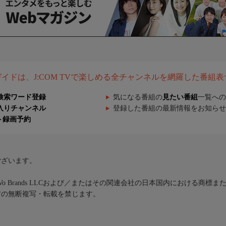
組ガイドは、J:COM TVで楽しめる全チャンネルを網羅した番組
検索ワード登録
気になる番組の
見たい番組
一覧への
入りチャンネル
登録した番組の最新情報をお知らせ
ト録画予約
ございます。
iVo Brands LLCおよび／またはその関連会社の日本国内における商標
材の無断複写・転載を禁じます。