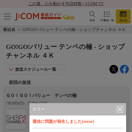
この夏、心を動かす作品特集 | J:COM TV
検索
CS番組一覧
番組表
番組表
GO!GO!バリュー テンペの極 - ショップチャンネル ４Ｋ
GO!GO!バリュー テンペの極 - ショップ
チャンネル ４Ｋ
放送スケジュール一覧
前回の放送
ＧＯ！ＧＯ！バリュー テンペの極
7月26日(日)
12:00〜13:00
エラー
Ch.430
ショップチャンネル ４Ｋ
通信に問題が発生しました[error]