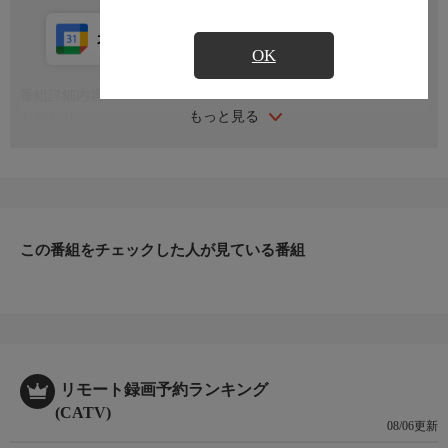
カレンダー登録
アプリ視聴
放送中
OK
番組詳細内容
もっと見る
お知らせ
日本初のショッピング専門チャンネルとして1996年にスタート。
ファッション、ビューティー、ホームグッズ、グルメなど、バイ
ヤーが厳選した商品を24時間ご紹介。世界中の逸品に出会う喜び
を生放送ならではの臨場感と一緒にお楽しみください。
＊ライブ放送につき、番組および商品内容に変更が生じる場合も
この番組をチェックした人が見ている番組
ございます。
ＨＰ：https://www.shopch.jp
リモート録画予約ランキング
(CATV)
08/06更新