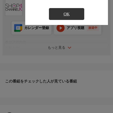
Ch.430
ショップチャンネル ４Ｋ
OK
カレンダー登録
アプリ視聴
放送中
番組詳細内容
もっと見る
お知らせ
日本初のショッピング専門チャンネルとして1996年にスタート。
ファッション、ビューティー、ホームグッズ、グルメなど、バイ
ヤーが厳選した商品を24時間ご紹介。世界中の逸品に出会う喜び
を生放送ならではの臨場感と一緒にお楽しみください。
＊ライブ放送につき、番組および商品内容に変更が生じる場合も
この番組をチェックした人が見ている番組
ございます。
ＨＰ：https://www.shopch.jp