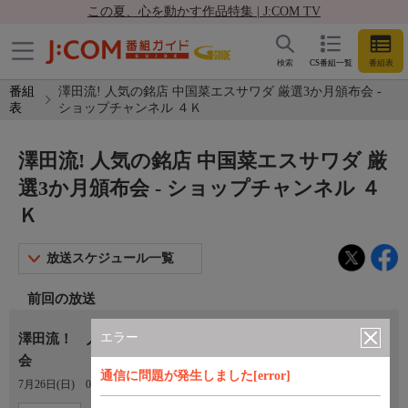
この夏、心を動かす作品特集 | J:COM TV
検索
CS番組一覧
番組表
番組
澤田流! 人気の銘店 中国菜エスサワダ 厳選3か月頒布会 -
表
ショップチャンネル ４Ｋ
澤田流! 人気の銘店 中国菜エスサワダ 厳
選3か月頒布会 - ショップチャンネル ４
Ｋ
放送スケジュール一覧
前回の放送
エラー
澤田流！ 人気の銘店 中国菜エスサワダ 厳選３か月頒布
会
通信に問題が発生しました[error]
7月26日(日)
01:00〜02:00