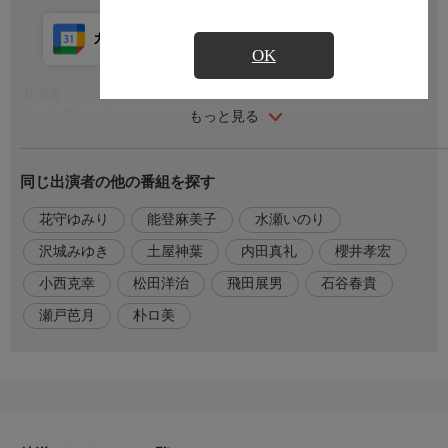
カレンダー登録
アプリ視聴
放送前
OK
出演者
もっと見る
【鬼夜叉】花守ゆみり
【石也】土屋神葉
【コガネ】内田真礼
同じ出演者の他の番組を探す
【増次郎】朴ロ美
【足利義満】櫻井孝宏
花守ゆみり
能登麻美子
水瀬いのり
【観阿弥】小西克幸
【犬王】松田洋治
沢城みゆき
土屋神葉
内田真礼
櫻井孝宏
【二条良基】飛田展男
小西克幸
松田洋治
飛田展男
石谷春貴
【業子】能登麻美子
【千晴】水瀬いのり
瀬戸芭月
朴ロ美
【白拍子】沢城みゆき
【十二五郎】石谷春貴
【サツキ】瀬戸芭月
おしらせ
【公式サイト】https://sh-anime.shochiku.co.jp/worldisdancing-anime/