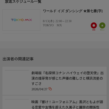
放送スケジュール一覧
【公式X】https://x.com/wid_anime
ワールド イズ ダンシング ★第七番[字]
8/13(木)
22:00～22:30
TOKYO MX
出演者の関連記事
劇場版『名探偵コナン ハイウェイの堕天使』出
演の畑芽育が感じた声優の難しさと横浜流星の
すごさ
2026/04/27
映画『響け！ユーフォニアム』黒沢ともよが語
る恋愛や友情を超えた久美子と麗奈の関係性