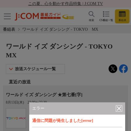
この夏、心を動かす作品特集 | J:COM TV
検索
CS番組一覧
番組表
番組表
ワールド イズ ダンシング - TOKYO MX
ワールド イズ ダンシング - TOKYO
MX
放送スケジュール一覧
直近の放送
ワールド イズ ダンシング ★第七番[字]
8月13日(木)
22:00〜22:30
エラー
Ch.9
TOKYO MX
通信に問題が発生しました[error]