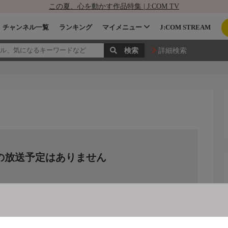
この夏、心を動かす作品特集 | J:COM TV
チャンネル一覧
ランキング
マイメニュー
J:COM STREAM
詳細検索
の放送予定はありません