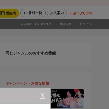
CS番組一覧
加入案内
番組表
地域変更
ログイン
設定地域：
東京 東エリア
同じジャンルのおすすめ番組
キャンペーン・お得な情報