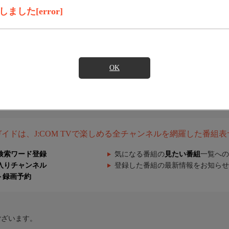
した[error]
OK
組ガイドは、J:COM TVで楽しめる全チャンネルを網羅した番組
検索ワード登録
気になる番組の
見たい番組
一覧への
入りチャンネル
登録した番組の最新情報をお知らせ
ト録画予約
ございます。