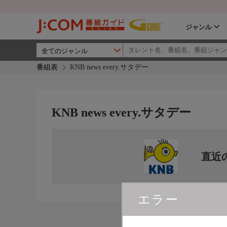
ジャンル
番組表
KNB news every.サタデー
KNB news every.サタデー
直近
エラー