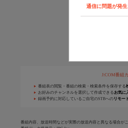
通信に問題が発生しま
J:COM番
番組表の閲覧・番組の検索・検索条件を保存する
お好みのチャンネルを選択して作成できる
お気に
録画予約に対応しているご自宅のSTBへの
リモー
番組内容、放送時間などが実際の放送内容と異なる場合が