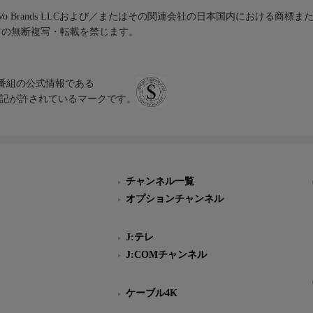
iVo Brands LLCおよび／またはその関連会社の日本国内における商標
材の無断複写・転載を禁じます。
、テレビ番組の公式情報である
スにのみ表記が許されているマークです。
チャンネル一覧
オプションチャンネル
J:テレ
J:COMチャンネル
ケーブル4K