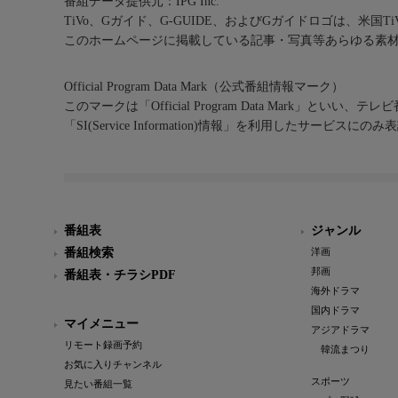
番組データ提供元：IPG Inc.
TiVo、Gガイド、G-GUIDE、およびGガイドロゴは、米国T
このホームページに掲載している記事・写真等あらゆる素
Official Program Data Mark（公式番組情報マーク）
このマークは「Official Program Data Mark」といい
「SI(Service Information)情報」を利用したサービ
番組表
ジャンル
番組検索
洋画
邦画
番組表・チラシPDF
海外ドラマ
国内ドラマ
マイメニュー
アジアドラマ
リモート録画予約
韓流まつり
お気に入りチャンネル
スポーツ
見たい番組一覧