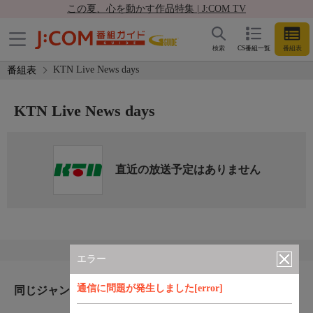
この夏、心を動かす作品特集 | J:COM TV
検索
CS番組一覧
番組表
KTN Live News days
番組表
KTN Live News days
直近の放送予定はありません
エラー
通信に問題が発生しました[error]
同じジャンルのおすすめ番組