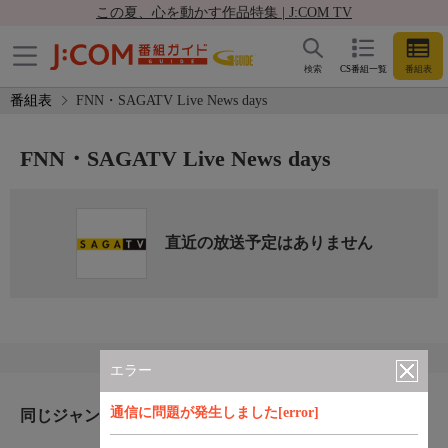
この夏、心を動かす作品特集 | J:COM TV
検索
CS番組一覧
番組表
番組表
FNN・SAGATV Live News days
FNN・SAGATV Live News days
直近の放送予定はありません
エラー
通信に問題が発生しました[error]
同じジャンルのおすすめ番組