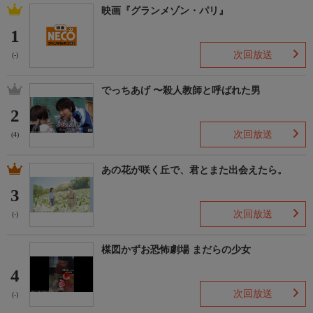
映画『グランメゾン・パリ』
1
次回放送
(-)
でっちあげ 〜殺人教師と呼ばれた男
2
次回放送
(4)
あの花が咲く丘で、君とまた出会えたら。
3
次回放送
(-)
楳図かずお恐怖劇場 まだらの少女
4
次回放送
(-)