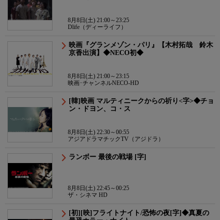
8月8日(土) 21:00～23:25
Dlife（ディーライフ）
映画『グランメゾン・パリ』【木村拓哉 鈴木
京香出演】◆NECO初◆
8月8日(土) 21:00～23:15
映画･チャンネルNECO-HD
[韓]映画 マルティニークからの祈り<字>◆チョ
ン・ドヨン、コ・ス
8月8日(土) 22:30～00:55
アジアドラマチックTV（アジドラ）
ランボー 最後の戦場 [字]
8月8日(土) 22:45～00:25
ザ・シネマ HD
[初][映]フライトナイト/恐怖の夜[字]◆真夏の