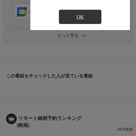
カレンダー登録
アプリ視聴
放送中
OK
番組詳細内容
もっと見る
ストラスブールの外国人法専門の法律事務所に密着。粘り強くプ
ロ意識の高い女性弁護士たちが、時に理不尽な状況に向き合いな
がら、依頼者に寄り添った解決策を探っていく。
監督：スウェン・ド・パウ
制作国：フランス（2022年）
ジャンル：ドキュメンタリー
この番組をチェックした人が見ている番組
受賞：2021年マルセイユ国際映画祭公式セレクト
リモート録画予約ランキング
(映画)
08/06更新