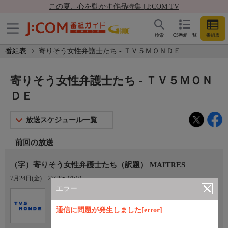
この夏、心を動かす作品特集 | J:COM TV
検索
CS番組一覧
番組表
番組表
寄りそう女性弁護士たち - ＴＶ５ＭＯＮＤＥ
寄りそう女性弁護士たち - ＴＶ５ＭＯＮ
ＤＥ
放送スケジュール一覧
前回の放送
（字）寄りそう女性弁護士たち（訳題） MAITRES
7月24日(金)
23:28〜01:10
エラー
Ch.767
ＴＶ５ＭＯＮＤＥ
通信に問題が発生しました[error]