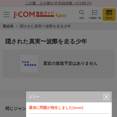
この夏、心を動かす作品特集 | J:COM TV
検索
CS番組一覧
番組表
番組表
隠された真実〜波際を走る少年
隠された真実〜波際を走る少年
直近の放送予定はありません
エラー
通信に問題が発生しました[error]
同じジャンルのおすすめ番組