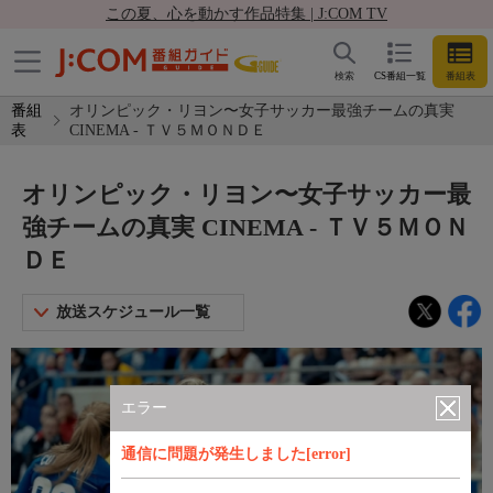
この夏、心を動かす作品特集 | J:COM TV
検索
CS番組一覧
番組表
番組
オリンピック・リヨン〜女子サッカー最強チームの真実
表
CINEMA - ＴＶ５ＭＯＮＤＥ
オリンピック・リヨン〜女子サッカー最
強チームの真実 CINEMA - ＴＶ５ＭＯＮ
ＤＥ
放送スケジュール一覧
エラー
通信に問題が発生しました[error]