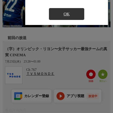
OK
前回の放送
（字）オリンピック・リヨン〜女子サッカー最強チームの真
実 CINEMA
7月23日(木)
23:28〜01:00
Ch.767
ＴＶ５ＭＯＮＤＥ
カレンダー登録
アプリ視聴
放送中
番組詳細内容