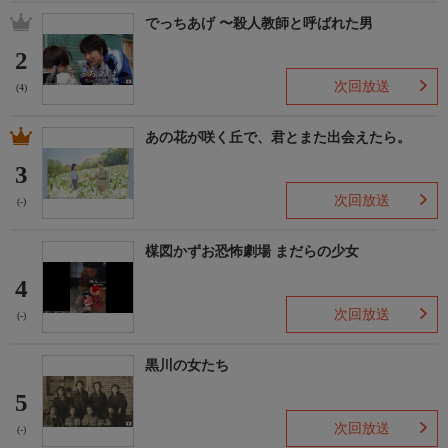
でっちあげ 〜殺人教師と呼ばれた男
2
次回放送
(4)
あの花が咲く丘で、君とまた出会えたら。
3
次回放送
(-)
楳図かずお恐怖劇場 まだらの少女
4
次回放送
(-)
黒川の女たち
5
次回放送
(-)