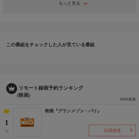
もっと見る
仏国内リーグで13度の優勝を誇るオリンピック・リヨンの女子チ
ームに密着。勝利を重ねる選手の日常を追いながら、スポーツ界
での女性の立場を新たな視点で捉えていく。
監督 ステファニー・ギラール
制作国：フランス（2020年）
ジャンル：ドキュメンタリー
この番組をチェックした人が見ている番組
受賞：2021年コペンハーゲン国際ドキュメンタリー映画祭セレク
ト、2020年ダブリン・フレンチ・フィルム・フェスティバルセレ
クト、2020年ホーフ国際映画祭セレクト ほか
リモート録画予約ランキング
(映画)
08/06更新
映画『グランメゾン・パリ』
1
次回放送
(-)