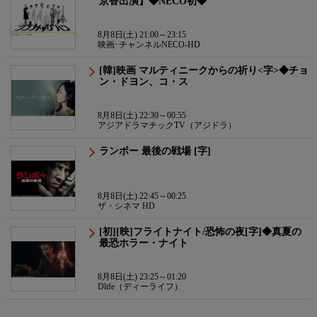
京香出演】◆NECO初◆
8月8日(土) 21:00～23:15
映画･チャンネルNECO-HD
[韓]映画 マルティニークからの祈り<字>◆チョ
ン・ドヨン、コ・ス
8月8日(土) 22:30～00:55
アジアドラマチックTV（アジドラ）
ランボー 最後の戦場 [字]
8月8日(土) 22:45～00:25
ザ・シネマ HD
[初][映]フライトナイト/恐怖の夜[字]◆真夏の
最恐ホラー・ナイト
8月8日(土) 23:25～01:20
Dlife（ディーライフ）